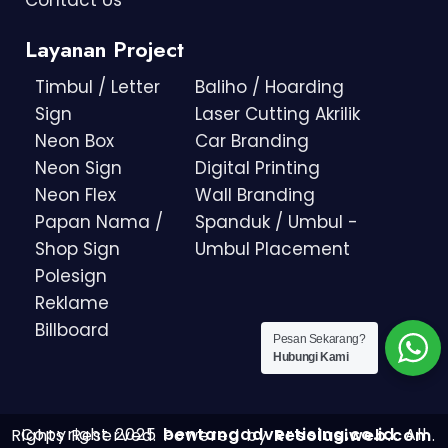
Contact Us
Layanan Project
Timbul / Letter
Baliho / Hoarding
Sign
Laser Cutting Akrilik
Neon Box
Car Branding
Neon Sign
Digital Printing
Neon Flex
Wall Branding
Papan Nama /
Spanduk / Umbul -
Shop Sign
Umbul Placement
Polesign
Reklame
Billboard
Pesan Sekarang?
Hubungi Kami
Copyright 2025
bentangadvertising.co.id
. All Rights Reserved.
Powered by
Resolusiweb.com
.