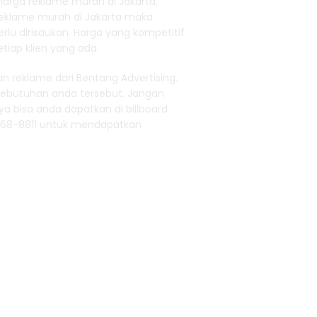
harga reklame murah di Jakarta.
reklame murah di Jakarta maka
lu dirisaukan. Harga yang kompetitif
tiap klien yang ada.
 reklame dari Bentang Advertising.
kebutuhan anda tersebut. Jangan
a bisa anda dapatkan di billboard
1968-8811 untuk mendapatkan