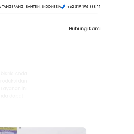
A TANGERANG, BANTEN, INDONESIA
+62 819 196 888 11
Hubungi Kami
d
bisnis Anda
produksi dan
Layanan ini
Anda dapat