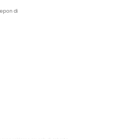
epon di
Reklame, Baliho &