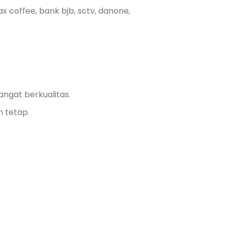
ax coffee, bank bjb, sctv, danone,
ngat berkualitas.
n tetap.