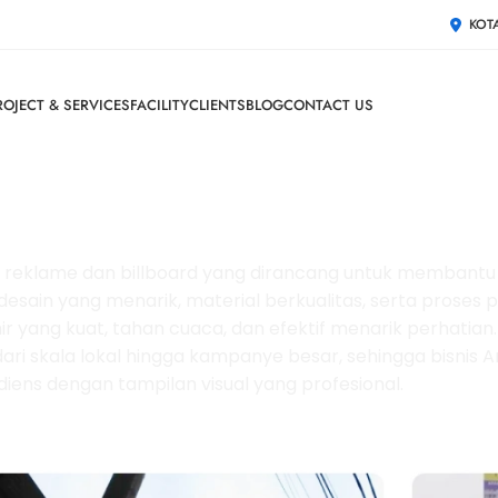
KOT
ROJECT & SERVICES
FACILITY
CLIENTS
BLOG
CONTACT US
mbuatan Reklame & Billboar
reklame dan billboard yang dirancang untuk membantu 
esain yang menarik, material berkualitas, serta proses 
 yang kuat, tahan cuaca, dan efektif menarik perhatian. 
ari skala lokal hingga kampanye besar, sehingga bisnis 
iens dengan tampilan visual yang profesional.
Hubungi Kami Sekarang