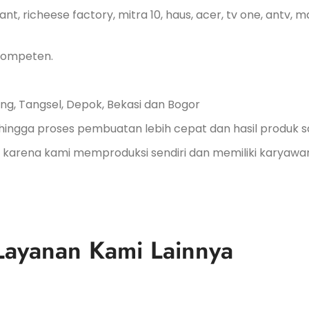
nt, richeese factory, mitra 10, haus, acer, tv one, antv, m
 kompeten.
g, Tangsel, Depok, Bekasi dan Bogor
hingga proses pembuatan lebih cepat dan hasil produk sa
, karena kami memproduksi sendiri dan memiliki karyawa
Layanan Kami Lainnya