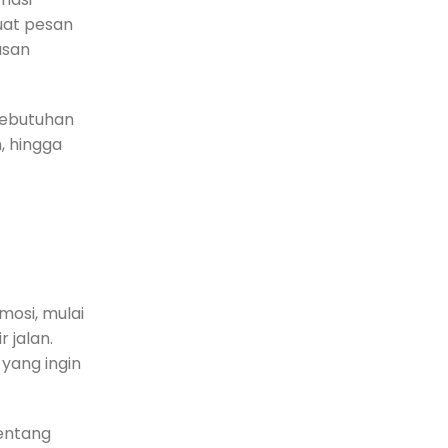
uat pesan
asan
 kebutuhan
, hingga
mosi, mulai
 jalan.
 yang ingin
entang