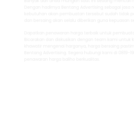
Banyak dari anda mungkin saat ini sedang mencari 
Dengan hadirnya Bentang Advertising sebagai jasa 
kebutuhan akan pembuatan tersebut sudah tidak per
dan bersaing akan selalu diberikan guna kepuasan se
Dapatkan penawaran harga terbaik untuk pembuatan
Bicarakan dan diskusikan dengan team kami untuk 
khawatir mengenai harganya, harga bersaing pastiny
Bentang Advertising. Segera hubungi kami di 0819-
penawaran harga baliho berkualitas.
Hubungi Kami