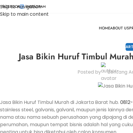
Skip to navigation
FACEBOOK
INSTAGRAM
Skip to main content
HOME
ABOUT US
P
ART
Jasa Bikin Huruf Timbul Murah
Posted by
Bentang Ad
Jasa Bikin Huruf Timbul Murah di Jakarta Barat hub.
0812
stainless steel, galvanis, galvanil, maupun jenis lainny
nama atau nama sebuah perusahaan yang dipajang di dep
perumahan, maupun tempat bisnis adalah hal yang cukup 
penting untuk bisa diketahui oleh calon konsumen.