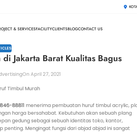
KOT
ROJECT & SERVICES
FACILITY
CLIENTS
BLOG
CONTACT US
ICLES
 di Jakarta Barat Kualitas Bagus
vertising
On April 27, 2021
-846-88811
menerima pembuatan huruf timbul acrylic, pl
a dengan harga bersahabat. Kebutuhan akan sebuah plang
an gedung sebagai sebuah identitas toko, kantor,
penting. Mengingat fungsi dari abjad abjad ini sangat