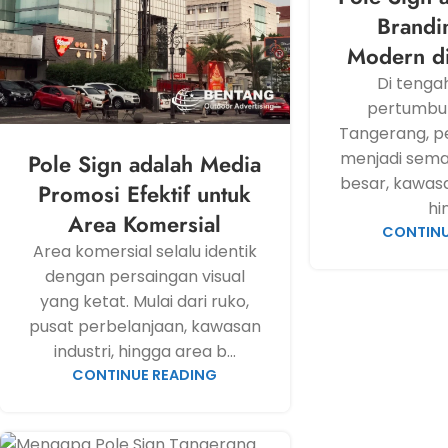
Brandi
Modern d
Di tenga
pertumbuh
Tangerang, pe
menjadi semak
Pole Sign adalah Media
besar, kawasan
Promosi Efektif untuk
hin
Area Komersial
CONTINU
Area komersial selalu identik
dengan persaingan visual
yang ketat. Mulai dari ruko,
pusat perbelanjaan, kawasan
industri, hingga area b...
CONTINUE READING