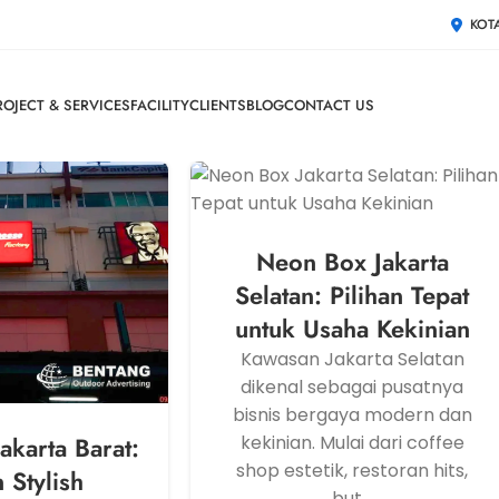
KOT
ROJECT & SERVICES
FACILITY
CLIENTS
BLOG
CONTACT US
Neon Box Jakarta
Selatan: Pilihan Tepat
untuk Usaha Kekinian
Kawasan Jakarta Selatan
dikenal sebagai pusatnya
bisnis bergaya modern dan
kekinian. Mulai dari coffee
akarta Barat:
shop estetik, restoran hits,
 Stylish
but...