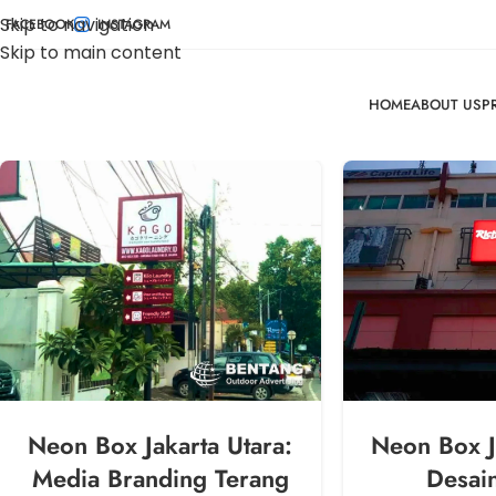
Skip to navigation
FACEBOOK
INSTAGRAM
Skip to main content
HOME
ABOUT US
P
Neon Box Jakarta Utara:
Neon Box J
Media Branding Terang
Desain