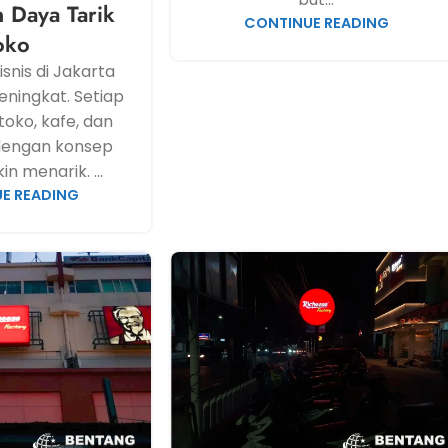
n Daya Tarik
CONTINUE READING
oko
snis di Jakarta
eningkat. Setiap
toko, kafe, dan
dengan konsep
n menarik. ...
E READING