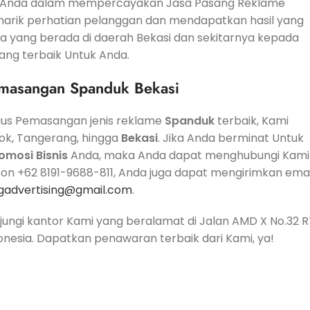
uk Anda dalam mempercayakan Jasa Pasang Reklame
arik perhatian pelanggan dan mendapatkan hasil yang
 yang berada di daerah Bekasi dan sekitarnya kepada
ang terbaik Untuk Anda.
masangan Spanduk Bekasi
gus Pemasangan jenis reklame
Spanduk
terbaik, Kami
pok, Tangerang, hingga
Bekasi
. Jika Anda berminat Untuk
omosi
Bisnis
Anda, maka Anda dapat menghubungi Kami
pon +62 8191-9688-811, Anda juga dapat mengirimkan emai
gadvertising@gmail.com
.
jungi kantor Kami yang beralamat di Jalan AMD X No.32 R
onesia. Dapatkan penawaran terbaik dari Kami, ya!