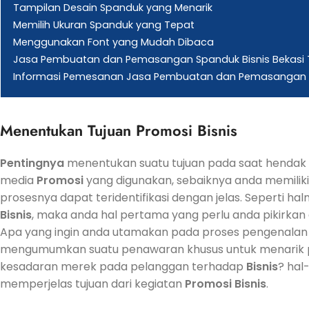
Tampilan Desain Spanduk yang Menarik
Memilih Ukuran Spanduk yang Tepat
Menggunakan Font yang Mudah Dibaca
Jasa Pembuatan dan Pemasangan Spanduk Bisnis Bekasi 
Informasi Pemesanan Jasa Pembuatan dan Pemasangan 
Menentukan Tujuan
Promosi
Bisnis
Pentingnya
menentukan suatu tujuan pada saat hendak
media
Promosi
yang digunakan, sebaiknya anda memiliki
prosesnya dapat teridentifikasi dengan jelas. Seperti hal
Bisnis
, maka anda hal pertama yang perlu anda pikirka
Apa yang ingin anda utamakan pada proses pengenalan
mengumumkan suatu penawaran khusus untuk menarik 
kesadaran merek pada pelanggan terhadap
Bisnis
? hal
memperjelas tujuan dari kegiatan
Promosi
Bisnis
.