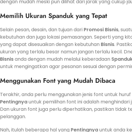
dengan mudah meski pun dilihat dari jarak yang cukup ja
Memilih Ukuran
Spanduk
yang Tepat
Selain pesan, desain, dan tujuan dari
Promosi
Bisnis
, sua
kebutuhan dan juga lokasi pemasangan. Seperti yang ki
yang dapat disesuaikan dengan kebutuhan
Bisnis
. Pasti
ukuran yang terlalu besar namun jangan terlalu kecil. Dn
Bisnis
anda dengan mudah melalui keberadaan
Spandu
untuk mengingatkan agar pesanan sesuai dengan permi
Menggunakan Font yang Mudah Dibaca
Terakhir, anda perlu menggunakan jenis font untuk huruf
Pentingnya
untuk pemilihan font ini adalah menghindari je
Dan ukuran font juga perlu diperhatikan, pastikan tidak 
pelanggan.
Nah, itulah beberapa hal yang
Pentingnya
untuk anda ke