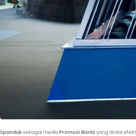
Spanduk
sebagai media
Promosi
Bisnis
yang dinilai efe