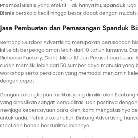
Promosi
Bisnis
yang efektif. Tak hanya itu,
Spanduk
juga 
Bisnis
berskala kecil hingga besar dapat dengan mudah 
Jasa
Pembuatan dan Pemasangan Spanduk Bis
Bentang Outdoor Advertising merupakan perusahaan bi
ini telah berpengalaman lebih dari 10 tahun lamanya. Dan
Richeese Factory, Giant, Mitra 10 dan Perusahaan besar l
sudah memiliki lebih dari 50 sumber daya manusia yang
workshop serta peralatan yang memadai menjamin kel
dengan cepat.
Dengan kelengkapan fasilitas yang dimiliki oleh Bentan
yang dihasilkan sangat berkualitas. Dan pastinya denga
menjaga kepercayaan para klien, kami mengatasinya deng
untuk anda. Hal ini dikarenakan Bintang Advertising han
steel dan bahan berkualitas lainnnya.