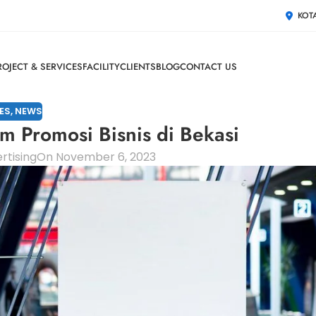
KOT
ROJECT & SERVICES
FACILITY
CLIENTS
BLOG
CONTACT US
ES
,
NEWS
 Promosi Bisnis di Bekasi
rtising
On November 6, 2023