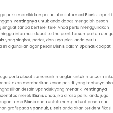
juga perlu memikirkan pesan atau informasi
Bisnis
seperti
anggan.
Pentingnya
untuk anda dapat mengolah pesan
 singkat tanpa bertele-tele. Anda perlu menggunakan
hingga informasi dapat to the point tersampaikan deng
nis
yang singkat, padat, dan juga jelas, anda perlu
 ini digunakan agar pesan
Bisnis
dalam
Spanduk
dapat
juga perlu dibuat semenarik mungkin untuk mencermink
enarik akan memberikan kesan positif yang tentunya ak
ghasilkan desain
Spanduk
yang menarik,
Pentingnya
 identitas merek
Bisnis
anda, jika dirasa perlu, anda juga
dengan tema
Bisnis
anda untuk memperkuat pesan dan
han grafispada
Spanduk
,
Bisnis
anda akan teridentifikasi