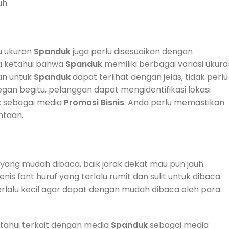
uh.
tu ukuran
Spanduk
juga perlu disesuaikan dengan
ta ketahui bahwa
Spanduk
memiliki berbagai variasi ukura
kan untuk
Spanduk
dapat terlihat dengan jelas, tidak perlu
egan begitu, pelanggan dapat mengidentifikasi lokasi
k
sebagai media
Promosi
Bisnis
. Anda perlu memastikan
ntaan.
 yang mudah dibaca, baik jarak dekat mau pun jauh.
nis font huruf yang terlalu rumit dan sulit untuk dibaca.
terlalu kecil agar dapat dengan mudah dibaca oleh para
tahui terkait dengan media
Spanduk
sebagai media