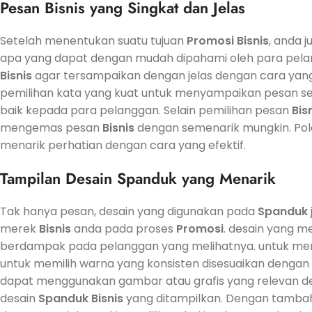
Pesan
Bisnis
yang Singkat dan Jelas
Setelah menentukan suatu tujuan
Promosi
Bisnis
, anda 
apa yang dapat dengan mudah dipahami oleh para pel
Bisnis
agar tersampaikan dengan jelas dengan cara yang
pemilihan kata yang kuat untuk menyampaikan pesan se
baik kepada para pelanggan. Selain pemilihan pesan
Bis
mengemas pesan
Bisnis
dengan semenarik mungkin. Pola
menarik perhatian dengan cara yang efektif.
Tampilan Desain
Spanduk
yang Menarik
Tak hanya pesan, desain yang digunakan pada
Spanduk
merek
Bisnis
anda pada proses
Promosi
. desain yang m
berdampak pada pelanggan yang melihatnya. untuk men
untuk memilih warna yang konsisten disesuaikan dengan
dapat menggunakan gambar atau grafis yang relevan 
desain
Spanduk
Bisnis
yang ditampilkan. Dengan tamba