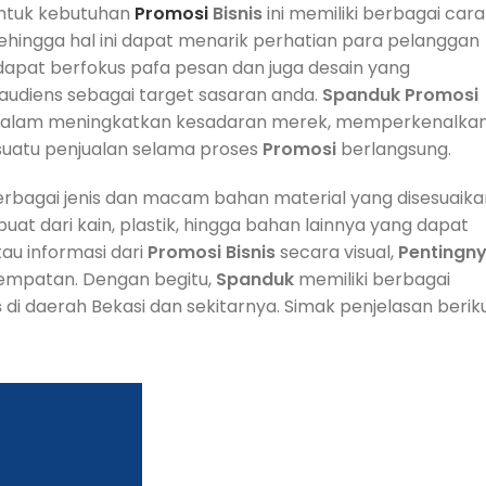
ntuk kebutuhan
Promosi
Bisnis
ini memiliki berbagai cara
 sehingga hal ini dapat menarik perhatian para pelanggan
apat berfokus pafa pesan dan juga desain yang
udiens sebagai target sasaran anda.
Spanduk
Promosi
 dalam meningkatkan kesadaran merek, memperkenalka
suatu penjualan selama proses
Promosi
berlangsung.
rbagai jenis dan macam bahan material yang disesuaika
at dari kain, plastik, hingga bahan lainnya yang dapat
au informasi dari
Promosi
Bisnis
secara visual,
Pentingn
empatan. Dengan begitu,
Spanduk
memiliki berbagai
s
di daerah Bekasi dan sekitarnya. Simak penjelasan berik