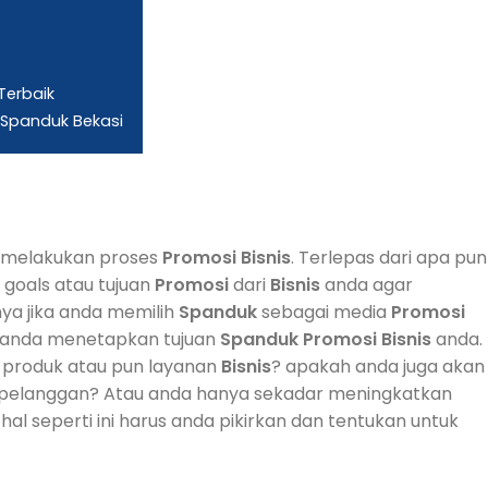
Terbaik
Spanduk Bekasi
 melakukan proses
Promosi
Bisnis
. Terlepas dari apa pun
 goals atau tujuan
Promosi
dari
Bisnis
anda agar
nya jika anda memilih
Spanduk
sebagai media
Promosi
n anda menetapkan tujuan
Spanduk
Promosi
Bisnis
anda.
 produk atau pun layanan
Bisnis
? apakah anda juga akan
pelanggan? Atau anda hanya sekadar meningkatkan
-hal seperti ini harus anda pikirkan dan tentukan untuk