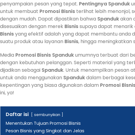
penyampaian pesan yang tepat.
Pentingnya
Spanduk
u
untuk membuat
Promosi
Bisnis
terlihat lebih menonjol,
dengan mudah. Dapat dipastikan bahwa
Spanduk
akan d
disesuaikan dengan merek
Bisnis
supaya dapat menarik a
Bisnis
yang efektif adalah yang dapat membantu anda
suatu produk atau layanan
Bisnis
, hingga meningkatkan 
Media
Promosi
Bisnis
Spanduk
umumnya terbuat dari be
dengan kebutuhan pelanggan. Seperti material yang terbu
dijadikan sebagai
Spanduk
. Untuk menampilkan pesan at
untuk anda menggunakan
Spanduk
dalam berbagai kes
kepentingan yang biasa digunakan dalam
Promosi
Bisni
ini, ya!
Daftar isi
sembunyikan
Menentukan Tujuan Promosi Bisnis
Pesan Bisnis yang Singkat dan Jelas