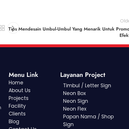
Old
Tips Mendesain Umbul-Umbul Yang Menarik Untuk Promo
Efekt
Menu Link
Layanan Project
Home
Timbul / Letter Sign
About Us
Neon Box
Projects
Neon Sign
Facility
h
Neon Flex
Clients
Papan Nama / Shop
Blog
Sign