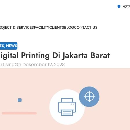
KOT
ROJECT & SERVICES
FACILITY
CLIENTS
BLOG
CONTACT US
ES
,
NEWS
gital Printing Di Jakarta Barat
tising
On Desember 12, 2023