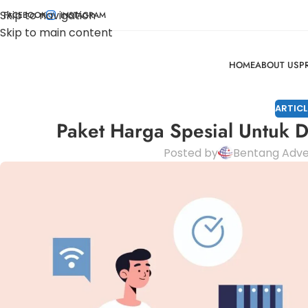
Skip to navigation
FACEBOOK
INSTAGRAM
Skip to main content
HOME
ABOUT US
P
ARTICL
Paket Harga Spesial Untuk Di
Posted by
Bentang Adver