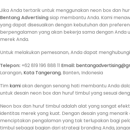
Jika Anda tertarik untuk menggunakan neon box dan huruf
Bentang Advertising
siap membantu Anda. Kami menawar
yang dapat disesuaikan dengan kebutuhan dan preferensi 
berpengalaman yang akan bekerja sama dengan Anda un
merek Anda.
Untuk melakukan pemesanan, Anda dapat menghubungi ka
Telepon:
+62 819 196 888 11
Email:
bentangadvertising@g
Larangan,
Kota Tangerang
, Banten, Indonesia
Tim
kami
akan dengan senang hati membantu Anda dal
untuk desain neon box dan huruf timbul yang sesuai den
Neon box dan huruf timbul adalah alat yang sangat efe
identitas merek yang kuat. Dengan desain yang menarik
menciptakan pengalaman yang tak terlupakan bagi pelan
timbul sebagai bagian dari strategi branding Anda, jan