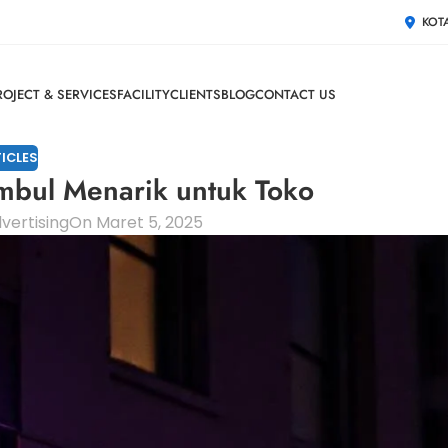
KOT
ROJECT & SERVICES
FACILITY
CLIENTS
BLOG
CONTACT US
ICLES
mbul Menarik untuk Toko
vertising
On Maret 5, 2025