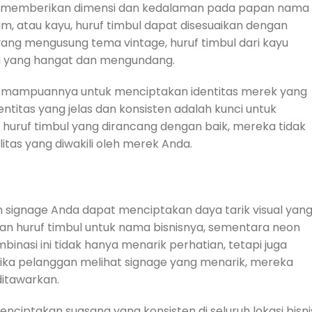
at memberikan dimensi dan kedalaman pada papan nama
gam, atau kayu, huruf timbul dapat disesuaikan dengan
s yang mengusung tema vintage, huruf timbul dari kayu
na yang hangat dan mengundang.
 kemampuannya untuk menciptakan identitas merek yang
entitas yang jelas dan konsisten adalah kunci untuk
 huruf timbul yang dirancang dengan baik, mereka tidak
itas yang diwakili oleh merek Anda.
 signage Anda dapat menciptakan daya tarik visual yan
n huruf timbul untuk nama bisnisnya, sementara neon
nasi ini tidak hanya menarik perhatian, tetapi juga
ika pelanggan melihat signage yang menarik, mereka
ditawarkan.
nciptakan suasana yang konsisten di seluruh lokasi bisni