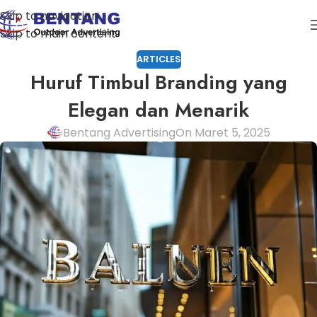
Skip to navigation
Skip to main content
ARTICLES
Huruf Timbul Branding yang
Elegan dan Menarik
Bentang Advertising
On Maret 5, 2025