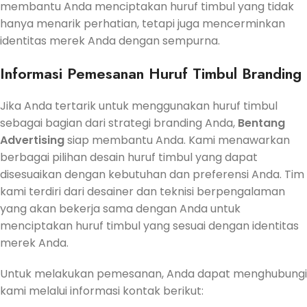
membantu Anda menciptakan huruf timbul yang tidak
hanya menarik perhatian, tetapi juga mencerminkan
identitas merek Anda dengan sempurna.
Informasi Pemesanan Huruf Timbul Branding
Jika Anda tertarik untuk menggunakan huruf timbul
sebagai bagian dari strategi branding Anda,
Bentang
Advertising
siap membantu Anda. Kami menawarkan
berbagai pilihan desain huruf timbul yang dapat
disesuaikan dengan kebutuhan dan preferensi Anda. Tim
kami terdiri dari desainer dan teknisi berpengalaman
yang akan bekerja sama dengan Anda untuk
menciptakan huruf timbul yang sesuai dengan identitas
merek Anda.
Untuk melakukan pemesanan, Anda dapat menghubungi
kami melalui informasi kontak berikut: