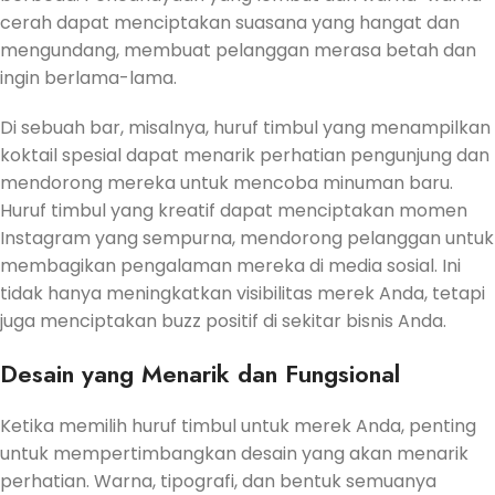
cerah dapat menciptakan suasana yang hangat dan
mengundang, membuat pelanggan merasa betah dan
ingin berlama-lama.
Di sebuah bar, misalnya, huruf timbul yang menampilkan
koktail spesial dapat menarik perhatian pengunjung dan
mendorong mereka untuk mencoba minuman baru.
Huruf timbul yang kreatif dapat menciptakan momen
Instagram yang sempurna, mendorong pelanggan untuk
membagikan pengalaman mereka di media sosial. Ini
tidak hanya meningkatkan visibilitas merek Anda, tetapi
juga menciptakan buzz positif di sekitar bisnis Anda.
Desain yang Menarik dan Fungsional
Ketika memilih huruf timbul untuk merek Anda, penting
untuk mempertimbangkan desain yang akan menarik
perhatian. Warna, tipografi, dan bentuk semuanya