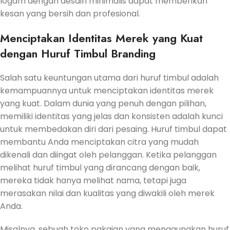
logam dengan desain minimalis dapat memberikan
kesan yang bersih dan profesional.
Menciptakan Identitas Merek yang Kuat
dengan Huruf Timbul Branding
Salah satu keuntungan utama dari huruf timbul adalah
kemampuannya untuk menciptakan identitas merek
yang kuat. Dalam dunia yang penuh dengan pilihan,
memiliki identitas yang jelas dan konsisten adalah kunci
untuk membedakan diri dari pesaing. Huruf timbul dapat
membantu Anda menciptakan citra yang mudah
dikenali dan diingat oleh pelanggan. Ketika pelanggan
melihat huruf timbul yang dirancang dengan baik,
mereka tidak hanya melihat nama, tetapi juga
merasakan nilai dan kualitas yang diwakili oleh merek
Anda.
Misalnya, sebuah toko pakaian yang menggunakan huruf