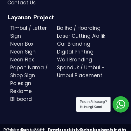
Contact Us
Layanan Project
Timbul / Letter
Baliho / Hoarding
Sign
Laser Cutting Akrilik
Neon Box
Car Branding
Neon Sign
Digital Printing
Neon Flex
Wall Branding
Papan Nama /
Spanduk / Umbul -
Shop Sign
Umbul Placement
Polesign
Reklame
Billboard
Pesan Sekarang?
Hubungi Kami
Copyright 2025
bentangadvertising.co.id
. All Rights Reserved.
Powered by
Resolusiweb.com
.