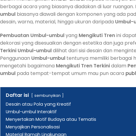
berbagai acara yang biasanya diadakan di luar ruanga
umbul
biasanya diawali dengan komponen yang ada pada 
desain, warna, material, hingga ukuran daripada
Umbul-
Pembuatan
Umbul-umbul
yang
Mengikuti
Tren
ini dapa
dekorasi yang disesuaikan dengan estetika dan juga p
Terkini
Umbul-umbul
dilihat dari sisi desain dan mengi
Penggunaan
Umbul-umbul
tentunya memiliki berbagai ha
mengetahi bagaimana
Mengikuti
Tren
Terkini
dalam
Pe
umbul
pada tempat-tempat umum mau pun acara
publ
Daftar isi
sembunyikan
Desain atau Pola yang Kreatif
Umbul-umbul Interaktif
Menyertakan Motif Budaya atau Tematis
Menyajikan Personalisasi
Material Ramah Lingkungan