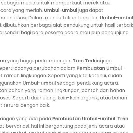
n sebagai media untuk memperkuat merek atau
cara yang meriah.
Umbul-umbul
juga dapat
personalisasi. Dalam menciptakan tampilan
Umbul-umbul
 dibutuhkan berbagai alat pendukung untuk hasil terbaik
rsendiri bagi para peserta acara mau pun pengunjung.
an yang tinggi, perkembangan
Tren
Terkini
juga
Seperti adanya perubahan dalam
Pembuatan
Umbul-
t ramah lingkungan. Seperti yang kita ketahui, sudah
nggunakan
Umbul-umbul
sebagai pendukung acara.
n bahan yang ramah lingkungan, contoh dari bahan
roses. Seperti daur ulang, kain-kain organik, atau bahan
t terurai dengan baik.
angan yang ada pada
Pembuatan
Umbul-umbul
.
Tren
 bervariasi, hal ini bergantung pada jenis acara atau