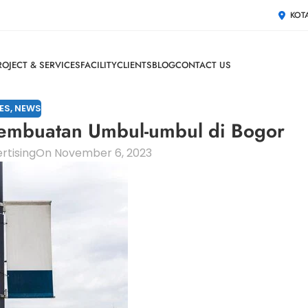
KOT
ROJECT & SERVICES
FACILITY
CLIENTS
BLOG
CONTACT US
ES
,
NEWS
Pembuatan Umbul-umbul di Bogor
rtising
On November 6, 2023