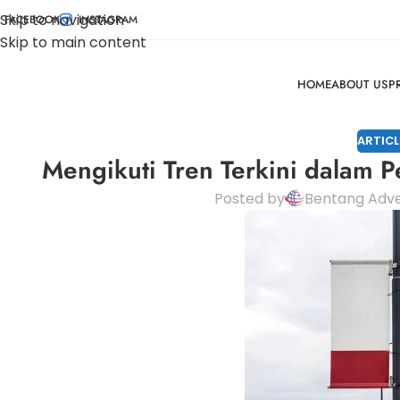
Skip to navigation
FACEBOOK
INSTAGRAM
Skip to main content
HOME
ABOUT US
P
ARTICL
Mengikuti Tren Terkini dalam 
Posted by
Bentang Adve