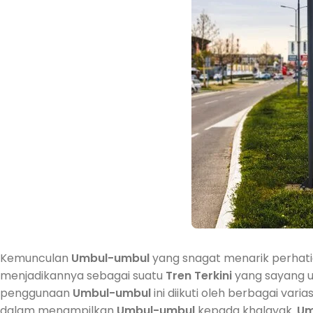
Kemunculan
Umbul-umbul
yang snagat menarik perhat
menjadikannya sebagai suatu
Tren
Terkini
yang sayang un
penggunaan
Umbul-umbul
ini diikuti oleh berbagai var
dalam menampilkan
Umbul-umbul
kepada khalayak.
Um