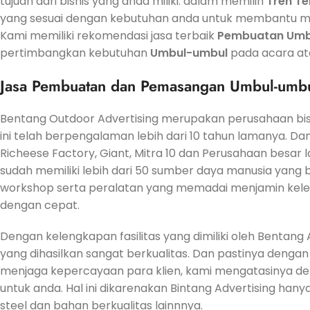
tujuan dari bisnis yang anda miliki. dalam memilih
Tren
Te
yang sesuai dengan kebutuhan anda untuk membantu men
Kami memiliki rekomendasi jasa terbaik
Pembuatan
Umb
pertimbangkan kebutuhan
Umbul-umbul
pada acara ata
Jasa
Pembuatan dan Pemasangan Umbul-umbul
Bentang Outdoor Advertising merupakan perusahaan bi
ini telah berpengalaman lebih dari 10 tahun lamanya. Dan
Richeese Factory, Giant, Mitra 10 dan Perusahaan besar l
sudah memiliki lebih dari 50 sumber daya manusia yang
workshop serta peralatan yang memadai menjamin kel
dengan cepat.
Dengan kelengkapan fasilitas yang dimiliki oleh Bentan
yang dihasilkan sangat berkualitas. Dan pastinya denga
menjaga kepercayaan para klien, kami mengatasinya deng
untuk anda. Hal ini dikarenakan Bintang Advertising han
steel dan bahan berkualitas lainnnya.