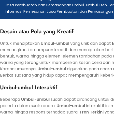
Jasa Pembuatan dan Pemasangan Umbul-umbul Tren Terki
Informasi Pemesanan Jasa Pembuatan dan Pemasangan 
Desain atau Pola yang Kreatif
Untuk menciptakan
Umbul-umbul
yang unik dan dapat
menuangkan kemampuan kreatif dan menciptakan berba
bentuk, warna, hingga elemen-elemen tambahan pada
warna yang terang untuk memberikan kesan ceria dan me
Karena umumnya,
Umbul-umbul
digunakan pada acara 
Berkat suasana yang hidup dapat mempengaruhi keberl
Umbul-umbul
Interaktif
Beberapa
Umbul-umbul
sudah dapat dirancang untuk d
peserta dalam suatu acara.
Umbul-umbul
interaktif in
warna, hingga respons terhadap suara.
Tren
Terkini
yang