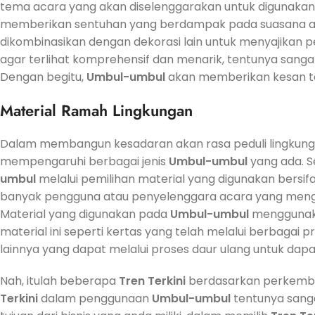
tema acara yang akan diselenggarakan untuk digunaka
memberikan sentuhan yang berdampak pada suasana a
dikombinasikan dengan dekorasi lain untuk menyajikan 
agar terlihat komprehensif dan menarik, tentunya sangat
Dengan begitu,
Umbul-umbul
akan memberikan kesan te
Material Ramah Lingkungan
Dalam membangun kesadaran akan rasa peduli lingkung
mempengaruhi berbagai jenis
Umbul-umbul
yang ada. 
umbul
melalui pemilihan material yang digunakan bersifa
banyak pengguna atau penyelenggara acara yang me
Material yang digunakan pada
Umbul-umbul
menggunaka
material ini seperti kertas yang telah melalui berbagai p
lainnya yang dapat melalui proses daur ulang untuk dapa
Nah, itulah beberapa
Tren
Terkini
berdasarkan perkemb
Terkini
dalam penggunaan
Umbul-umbul
tentunya sangat