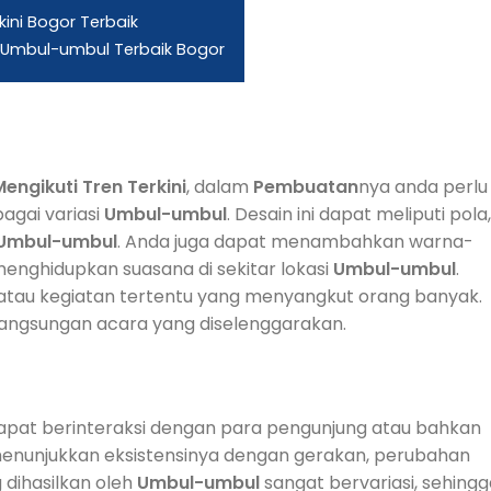
ni Bogor Terbaik
Umbul-umbul Terbaik Bogor
Mengikuti
Tren
Terkini
, dalam
Pembuatan
nya anda perlu
gai variasi
Umbul-umbul
. Desain ini dapat meliputi pola,
Umbul-umbul
. Anda juga dapat menambahkan warna-
nghidupkan suasana di sekitar lokasi
Umbul-umbul
.
atau kegiatan tertentu yang menyangkut orang banyak.
angsungan acara yang diselenggarakan.
apat berinteraksi dengan para pengunjung atau bahkan
i menunjukkan eksistensinya dengan gerakan, perubahan
 dihasilkan oleh
Umbul-umbul
sangat bervariasi, sehingg