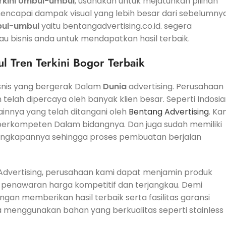
rkini
Umbul-umbul
, usahakan untuk mejatuhkan pilihan
capai dampak visual yang lebih besar dari sebelumnya
ul-umbul
yaitu bentangadvertising.co.id. segera
u bisnis anda untuk mendapatkan hasil terbaik.
 Tren Terkini Bogor Terbaik
snis yang bergerak Dalam
Dunia
advertising. Perusahaan
 telah dipercaya oleh banyak klien besar. Seperti Indosia
ainnya yang telah ditangani oleh
Bentang Advertising
. Ka
 berkompeten Dalam bidangnya. Dan juga sudah memiliki
engkapannya sehingga proses pembuatan berjalan
g Advertising, perusahaan kami dapat menjamin produk
n penawaran harga kompetitif dan terjangkau. Demi
an memberikan hasil terbaik serta fasilitas garansi
ya menggunakan bahan yang berkualitas seperti stainless