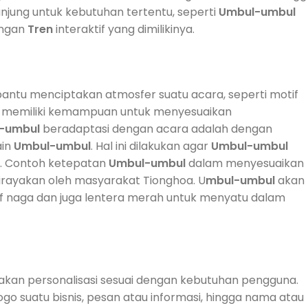
jung untuk kebutuhan tertentu, seperti
Umbul-umbul
engan
Tren
interaktif yang dimilikinya.
ntu menciptakan atmosfer suatu acara, seperti motif
 memiliki kemampuan untuk menyesuaikan
-umbul
beradaptasi dengan acara adalah dengan
ain
Umbul-umbul
. Hal ini dilakukan agar
Umbul-umbul
. Contoh ketepatan
Umbul-umbul
dalam menyesuaikan
irayakan oleh masyarakat Tionghoa. U
mbul-umbul
akan
if naga dan juga lentera merah untuk menyatu dalam
kan personalisasi sesuai dengan kebutuhan pengguna.
ogo suatu bisnis, pesan atau informasi, hingga nama atau