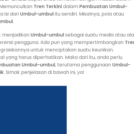
n. Memunculkan
Tren
Terkini
dalam
Pembuatan
Umbul-
isi dari
Umbul-umbul
itu sendiri. Misalnya, pola atau
umbul
.
t menjadikan
Umbul-umbul
sebagai suatu media atau ala
referensi pengguna. Ada pun yang mempertimbangkan
Tre
ntegrasikannya untuk menciptakan suatu keunikan.
l yang harus diperhatikan. Maka dari itu, anda perlu
mbuatan
Umbul-umbul
, terutama penggunaan
Umbul-
ik
. Simak penjelasan di bawah ini, ya!