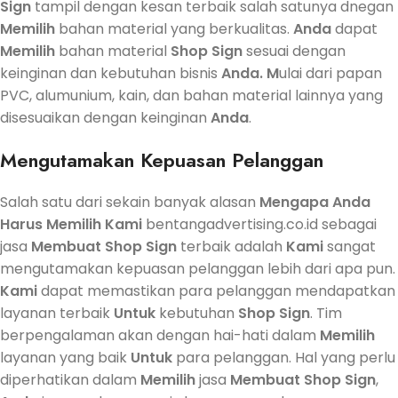
Sign
tampil dengan kesan terbaik salah satunya dnegan
Memilih
bahan material yang berkualitas.
Anda
dapat
Memilih
bahan material
Shop Sign
sesuai dengan
keinginan dan kebutuhan bisnis
Anda. M
ulai dari papan
PVC, alumunium, kain, dan bahan material lainnya yang
disesuaikan dengan keinginan
Anda
.
Mengutamakan Kepuasan Pelanggan
Salah satu dari sekain banyak alasan
Mengapa
Anda
Harus
Memilih
Kami
bentangadvertising.co.id sebagai
jasa
Membuat
Shop Sign
terbaik adalah
Kami
sangat
mengutamakan kepuasan pelanggan lebih dari apa pun.
Kami
dapat memastikan para pelanggan mendapatkan
layanan terbaik
Untuk
kebutuhan
Shop Sign
. Tim
berpengalaman akan dengan hai-hati dalam
Memilih
layanan yang baik
Untuk
para pelanggan. Hal yang perlu
diperhatikan dalam
Memilih
jasa
Membuat
Shop Sign
,