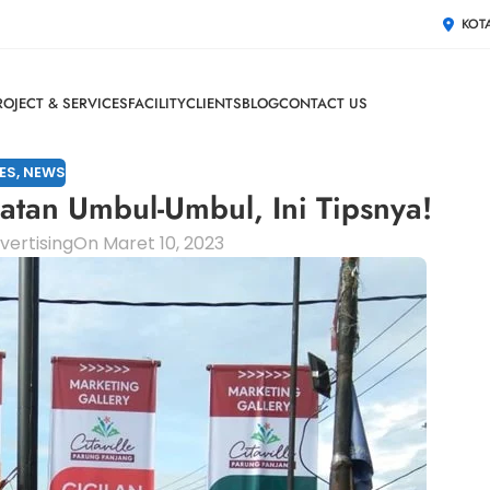
KOT
ROJECT & SERVICES
FACILITY
CLIENTS
BLOG
CONTACT US
ES
,
NEWS
atan Umbul-Umbul, Ini Tipsnya!
vertising
On Maret 10, 2023