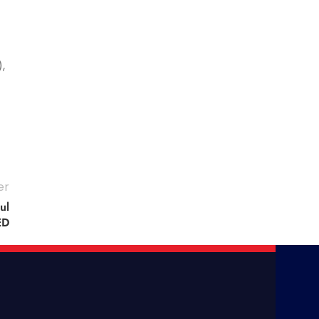
,
er
ul
ED