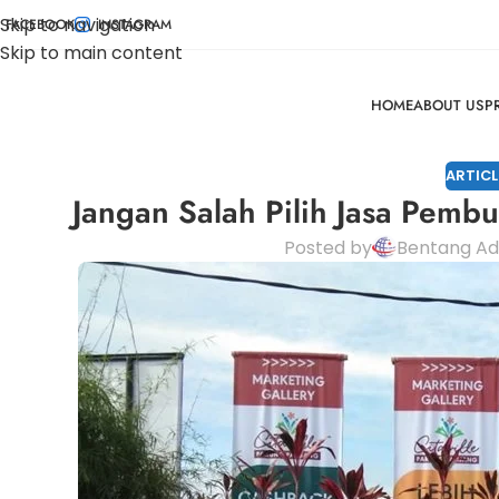
Skip to navigation
FACEBOOK
INSTAGRAM
Skip to main content
HOME
ABOUT US
P
ARTICL
Jangan Salah Pilih Jasa Pembu
Posted by
Bentang Ad