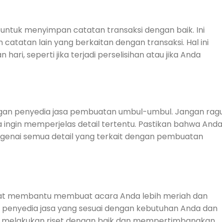
untuk menyimpan catatan transaksi dengan baik. Ini
catatan lain yang berkaitan dengan transaksi. Hal ini
ri, seperti jika terjadi perselisihan atau jika Anda
engan penyedia jasa pembuatan umbul-umbul. Jangan rag
nda ingin memperjelas detail tertentu. Pastikan bahwa And
enai semua detail yang terkait dengan pembuatan
at membantu membuat acara Anda lebih meriah dan
ih penyedia jasa yang sesuai dengan kebutuhan Anda dan
uk melakukan riset dengan baik dan mempertimbangkan