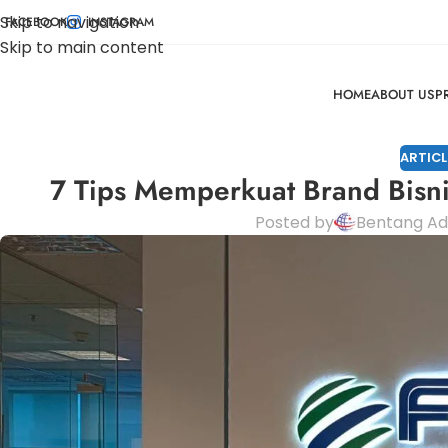
Skip to navigation
FACEBOOK
INSTAGRAM
Skip to main content
HOME
ABOUT US
P
ARTICL
7 Tips Memperkuat Brand Bisni
Posted by
Bentang Ad