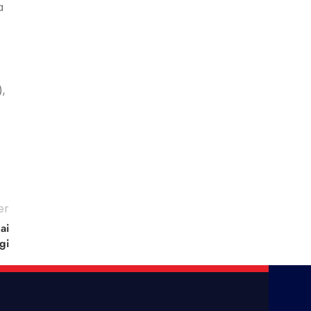
a
,
er
ai
gi