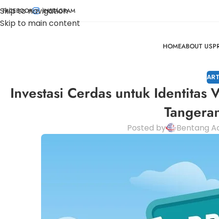
Skip to navigation
FACEBOOK
INSTAGRAM
Skip to main content
HOME
ABOUT US
P
ART
Investasi Cerdas untuk Identitas
Tangeran
Posted by
Bentang Ad