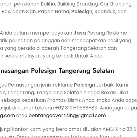
nan periklanan Baliho, Building Branding, Car Branding,
eon Box, Neon Sign, Papan Nama,
Polesign
, Spanduk, dan
uk Anda dalam mempercayakan
Jasa
Pasang Reklame
arik perhatian pelanggan dan mendapatkan hasil yang
a yang berada di daerah Tangerang Selatan dan
n selalu melayani yang terbaik Untuk Anda.
masangan Polesign Tangerang Selatan
gus Pemasangan jenis reklame
Polesign
terbaik, Kami
pok, Tangerang, Tangerang Selatan hingga Bekasi. Jika
sebagai keperluan Promosi Bisnis Anda, maka Anda dap
jut di nomor telepon +62 8191-9688-811, Anda juga dapa
ng.com
atau
bentangadvertising@gmail.com
.
jungi kantor Kami yang beralamat di Jalan AMD X No.32 R
onesia. Dapatkan penawaran terbaik dari Kami, ya!