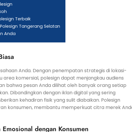
lesign
okoh
esign Terbaik
olesign Tangerang Selatan
an Anda
Biasa
rusahaan Anda. Dengan penempatan strategis di lokasi-
tau area komersial, polesign dapat menjangkau audiens
tikan bahwa pesan Anda dilihat oleh banyak orang setiap
an. Dibandingkan dengan iklan digital yang sering
rikan kehadiran fisik yang sulit diabaikan. Polesign
kiran konsumen, membantu memperkuat citra merek And
n Emosional dengan Konsumen