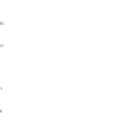
ki
an
n
t
i