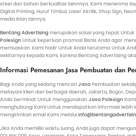
steel dan bahan berkualitas lainnnya. Kami menerima laya
Digital Printing, Huruf Timbul, Laser Akrilik, Shop Sign, N
media iklan lainnya.
Bentang Advertising
merupakan solusi yang tepat Unt
Polesign
Untuk keperluan promosi Bisnis Anda agar men
memuaskan. Kami hadir Untuk Anda terutama Untuk And
sekitarnya kepada Kami, karena Bentang Advertising aka
Informasi Pemesanan
Jasa
Pembuatan dan Pe
Bagi Anda yang sedang mencari
Jasa
Pembuatan sekali
melayani klien dari berbagai daerah, Jakarta, Bogor, De
Anda berminat Untuk menggunakan
Jasa
Polesign
Kami 
menghubungi Kami Untuk mendapatkan informasi lebih lan
mengirimkan email Kami melalui
info@bentangadvertisi
Jika Anda memiliki waktu luang, Anda juga dapat mengun
001 RW 009, Kreo, Larangan, Kota Tangerang, Banten, Ind