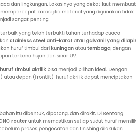
cuaca dan lingkungan. Lokasinya yang dekat laut membuat
 mempercepat korosi jika material yang digunakan tidak
njadi sangat penting.
rbaik yang telah terbukti tahan terhadap cuaca
ikan
stainless steel anti-karat
atau
galvanil yang dilapi
akan huruf timbul dari
kuningan
atau
tembaga
, dengan
ipun terkena hujan dan sinar UV.
huruf timbul akrilik
bisa menjadi pilihan ideal. Dengan
atau depan (frontlit), huruf akrilik dapat menciptakan
han itu dibentuk, dipotong, dan dirakit. Di Bentang
 CNC router
untuk memastikan setiap sudut huruf memilik
g sebelum proses pengecatan dan finishing dilakukan.