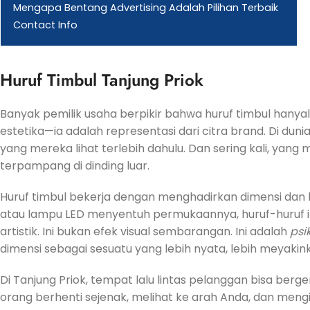
Mengapa Bentang Advertising Adalah Pilihan Terbaik
Contact Info
Huruf Timbul Tanjung Priok
Banyak pemilik usaha berpikir bahwa huruf timbul hanyal
estetika—ia adalah representasi dari citra brand. Di dun
yang mereka lihat terlebih dahulu. Dan sering kali, yan
terpampang di dinding luar.
Huruf timbul bekerja dengan menghadirkan dimensi dan 
atau lampu LED menyentuh permukaannya, huruf-huruf 
artistik. Ini bukan efek visual sembarangan. Ini adalah
psi
dimensi sebagai sesuatu yang lebih nyata, lebih meyakink
Di Tanjung Priok, tempat lalu lintas pelanggan bisa berg
orang berhenti sejenak, melihat ke arah Anda, dan meng