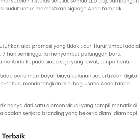
 setelah instalasi selesai. Semua LED diuji, sambungan
bagai sudut untuk memastikan signage Anda tampak
uhkan alat promosi yang tidak tidur. Huruf timbul adala
i, 7 hari seminggu. Ia menyambut pelanggan baru,
a Anda kepada siapa saja yang lewat, tanpa henti.
tidak perlu membayar biaya bulanan seperti iklan digital.
hun-tahun, mendatangkan nilai bagi usaha Anda tanpa
 hanya dari satu elemen visual yang tampil menarik di
a adalah senjata branding yang bekerja diam-diam tapi
 Terbaik