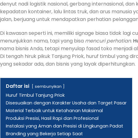
denyut nadi logistik nasional, gerbang internasional, d
kepadatan kontainer, lalu lintas truk, dan arus manusia y
jalan, berjuang untuk mendapatkan perhatian pelanggan
Di kawasan seperti ini, memiliki signage biasa tidak la
menunjukkan nama, tapi yang bisa
mencuri perhatian
.
H
nama bisnis Anda, tetapi menyulap fasad toko menjadi a
Di tengah hiruk pikuk Tanjung Priok, huruf timbul yang 
yang sekadar ada, dan bisnis yang layak diperhitungkan.
Daftar isi
sembunyikan
Huruf Timbul Tanjung Priok
Disesuaikan dengan Karakter Usaha dan Target Pasar
Material Terbaik untuk Ketahanan Maksimal
Produksi Presisi, Hasil Rapi dan Profesional
Instalasi yang Aman dan Presisi di Lingkungan Padat
Branding yang Bekerja Setiap Saat