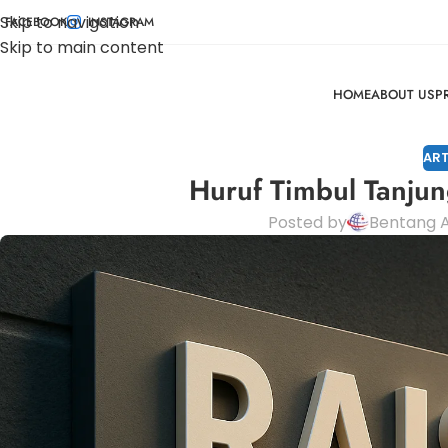
Skip to navigation
FACEBOOK
INSTAGRAM
Skip to main content
HOME
ABOUT US
P
ART
Huruf Timbul Tanjun
Posted by
Bentang A