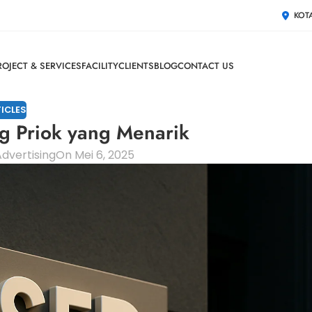
KOT
ROJECT & SERVICES
FACILITY
CLIENTS
BLOG
CONTACT US
ICLES
g Priok yang Menarik
dvertising
On Mei 6, 2025