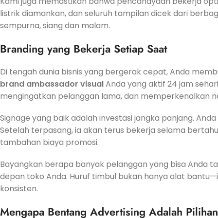
Kami juga memastikan bahwa pencahayaan bekerja optimal
listrik diamankan, dan seluruh tampilan dicek dari ber
sempurna, siang dan malam.
Branding yang Bekerja Setiap Saat
Di tengah dunia bisnis yang bergerak cepat, Anda membut
brand ambassador visual
Anda yang aktif 24 jam sehar
mengingatkan pelanggan lama, dan memperkenalkan nam
Signage yang baik adalah investasi jangka panjang. Anda 
Setelah terpasang, ia akan terus bekerja selama berta
tambahan biaya promosi.
Bayangkan berapa banyak pelanggan yang bisa Anda tarik
depan toko Anda. Huruf timbul bukan hanya alat bantu—i
konsisten.
Mengapa Bentang Advertising Adalah Pilihan