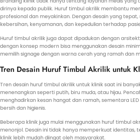
Branding klinik tidak hanya tentang layanan medis yang 
dirinya kepada publik. Huruf timbul akrilik membantu m
profesional dan meyakinkan. Dengan desain yang tepat, sig
kebersihan, kenyamanan, dan kepedulian terhadap pasie
Huruf timbul akrilik juga dapat dipadukan dengan arsite
dengan konsep modern bisa menggunakan desain minimal
memilih signage dengan warna cerah yang ramah dan me
Tren Desain Huruf Timbul Akrilik untuk Kl
Tren desain huruf timbul akrilik untuk klinik saat ini b
menenangkan seperti putih, biru muda, atau hijau. Penc
menghadirkan kesan hangat dan ramah, sementara LED p
bersih dan higienis.
Beberapa klinik juga mulai menggunakan huruf timbul akri
menonjol. Desain ini tidak hanya memperkuat identitas,
klinik lebih mudah diingat oleh masyarakat.