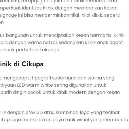
diberikan, tetapi juga bagaimana klinik menampilkan
emperkuat identitas klinik dengan memberikan kesan
nage ini bisa mencerminkan nilai-nilai klinik, seperti
n.
ktur bangunan untuk menciptakan kesan harmonis. Klinik
is dengan warna netral, sedangkan klinik anak dapat
narik perhatian keluarga.
inik di Cikupa
anyak mengadopsi tipografi sederhana dan warna yang
ahayaan LED warm white sering digunakan untuk
utih dingin cocok untuk klinik modern dengan kesan
lik dengan efek 3D atau kombinasi logo yang terlihat
 tetapi juga memberikan daya tarik visual yang membantu