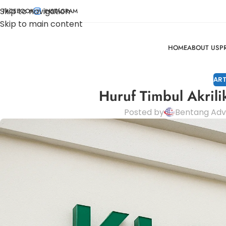
Skip to navigation
FACEBOOK
INSTAGRAM
Skip to main content
HOME
ABOUT US
P
ART
Huruf Timbul Akrili
Posted by
Bentang Adve