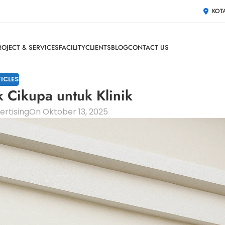
KOT
ROJECT & SERVICES
FACILITY
CLIENTS
BLOG
CONTACT US
ICLES
k Cikupa untuk Klinik
rtising
On Oktober 13, 2025