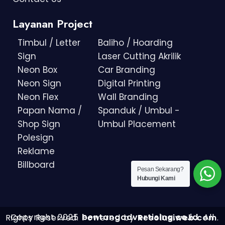
Layanan Project
Timbul / Letter
Baliho / Hoarding
Sign
Laser Cutting Akrilik
Neon Box
Car Branding
Neon Sign
Digital Printing
Neon Flex
Wall Branding
Papan Nama /
Spanduk / Umbul -
Shop Sign
Umbul Placement
Polesign
Reklame
Billboard
Pesan Sekarang?
Hubungi Kami
Copyright 2025
bentangadvertising.co.id
. All Rights Reserved.
Powered by
Resolusiweb.com
.