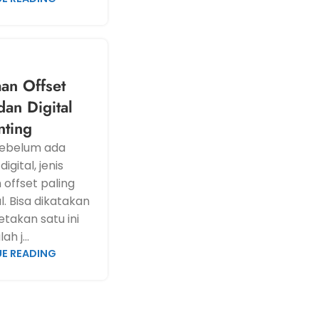
an Offset
dan Digital
nting
sebelum ada
igital, jenis
offset paling
. Bisa dikatakan
takan satu ini
ah j...
E READING