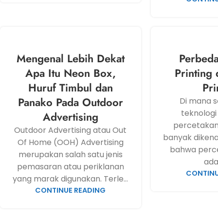
Mengenal Lebih Dekat
Perbeda
Apa Itu Neon Box,
Printing 
Huruf Timbul dan
Pri
Panako Pada Outdoor
Di mana 
teknologi d
Advertising
percetakan 
Outdoor Advertising atau Out
banyak dikenal
Of Home (OOH) Advertising
bahwa perce
merupakan salah satu jenis
adal
pemasaran atau periklanan
CONTINU
yang marak digunakan. Terle...
CONTINUE READING