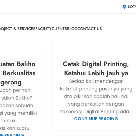
KOT
ROJECT & SERVICES
FACILITY
CLIENTS
BLOG
CONTACT US
uatan Baliho
Cetak Digital Printing,
 Berkualitas
Ketahui Lebih Jauh ya
ngerang
Setiap kali mendengar
kalimat printing pastinya yang
sudah pernah
kita pikirkan adalah hal-hal
stilah Baliho?
yang berkaitan dengan
upakan sebuah
teknologi. Digital Printing ada...
i yang memiliki
CONTINUE READING
r untuk
ikan suatu ...
E READING