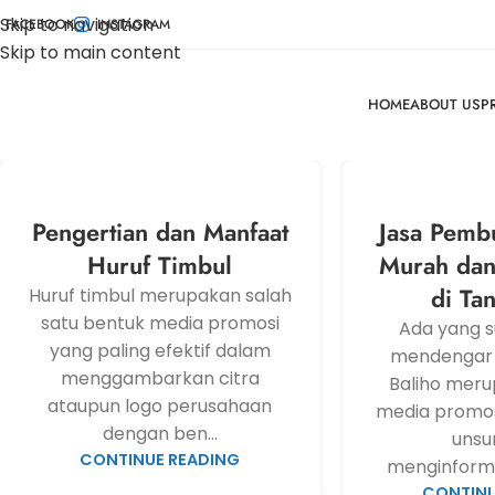
Skip to navigation
FACEBOOK
INSTAGRAM
Skip to main content
HOME
ABOUT US
P
Pengertian dan Manfaat
Jasa Pemb
Huruf Timbul
Murah dan
di Ta
Huruf timbul merupakan salah
satu bentuk media promosi
Ada yang 
yang paling efektif dalam
mendengar i
menggambarkan citra
Baliho mer
ataupun logo perusahaan
media promos
dengan ben...
unsu
CONTINUE READING
menginformas
CONTINU