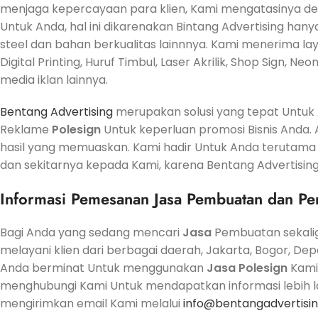
menjaga kepercayaan para klien, Kami mengatasinya deng
Untuk Anda, hal ini dikarenakan Bintang Advertising han
steel dan bahan berkualitas lainnnya. Kami menerima laya
Digital Printing, Huruf Timbul, Laser Akrilik, Shop Sign, N
media iklan lainnya.
Bentang Advertising
merupakan solusi yang tepat Unt
Reklame
Polesign
Untuk keperluan promosi Bisnis Anda
hasil yang memuaskan. Kami hadir Untuk Anda terutama
dan sekitarnya kepada Kami, karena Bentang Advertising
Informasi Pemesanan
Jasa
Pembuatan dan Pe
Bagi Anda yang sedang mencari
Jasa
Pembuatan sekali
melayani klien dari berbagai daerah, Jakarta, Bogor, De
Anda berminat Untuk menggunakan
Jasa
Polesign
Kami 
menghubungi Kami Untuk mendapatkan informasi lebih lan
mengirimkan email Kami melalui
info@bentangadvertisi