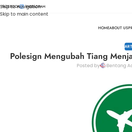
Skip to navigation
FACEBOOK
INSTAGRAM
Skip to main content
HOME
ABOUT US
P
ART
Polesign Mengubah Tiang Menjad
Posted by
Bentang Ad