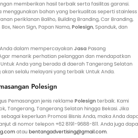
an memberikan hasil terbaik serta fasilitas garansi.
ya menggunakan bahan yang berkualitas seperti stainless
nan periklanan Baliho, Building Branding, Car Branding,
eon Box, Neon Sign, Papan Nama,
Polesign
, Spanduk, dan
uk Anda dalam mempercayakan
Jasa
Pasang
. Agar menarik perhatian pelanggan dan mendapatkan
 Untuk Anda yang berada di daerah Tangerang Selatan
 akan selalu melayani yang terbaik Untuk Anda.
masangan Polesign
gus Pemasangan jenis reklame
Polesign
terbaik. Kami
pok, Tangerang, Tangerang Selatan hingga Bekasi. Jika
sebagai keperluan Promosi Bisnis Anda, maka Anda dap
jut di nomor telepon +62 8191-9688-811. Anda juga dapa
ng.com
atau
bentangadvertising@gmail.com
.