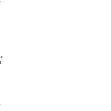
t.
ai
ah
s.