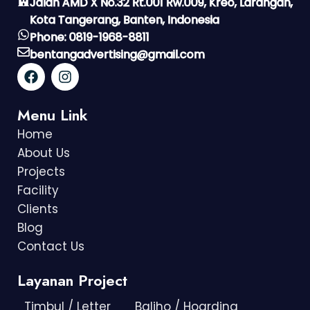
Jalan AMD X No.32 Rt.001 Rw.009, Kreo, Larangan,
Kota Tangerang, Banten, Indonesia
Phone: 0819-1968-8811
bentangadvertising@gmail.com
Menu Link
Home
About Us
Projects
Facility
Clients
Blog
Contact Us
Layanan Project
Timbul / Letter
Baliho / Hoarding