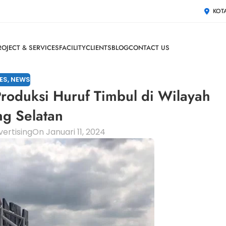
KOT
ROJECT & SERVICES
FACILITY
CLIENTS
BLOG
CONTACT US
ES
,
NEWS
roduksi Huruf Timbul di Wilayah
g Selatan
ertising
On Januari 11, 2024