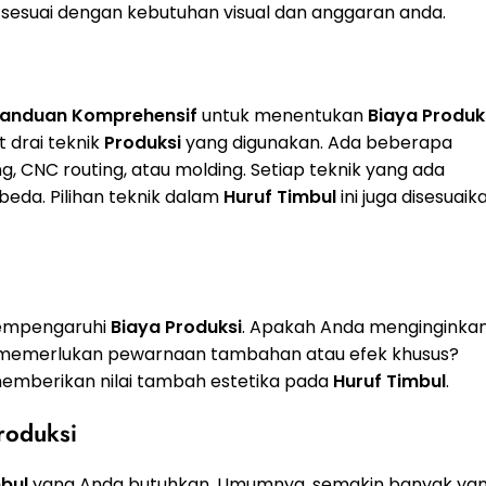
sesuai dengan kebutuhan visual dan anggaran anda.
anduan Komprehensif
untuk menentukan
Biaya
Produk
 drai teknik
Produksi
yang digunakan. Ada beberapa
ng, CNC routing, atau molding. Setiap teknik yang ada
eda. Pilihan teknik dalam
Huruf Timbul
ini juga disesuaik
empengaruhi
Biaya
Produksi
. Apakah Anda menginginka
da memerlukan pewarnaan tambahan atau efek khusus?
 memberikan nilai tambah estetika pada
Huruf Timbul
.
roduksi
bul
yang Anda butuhkan. Umumnya, semakin banyak ya