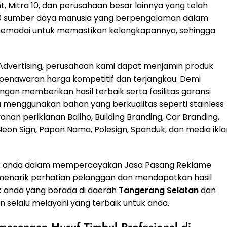
nt, Mitra 10, dan perusahaan besar lainnya yang telah
ari 50 sumber daya manusia yang berpengalaman dalam
g memadai untuk memastikan kelengkapannya, sehingga
g Advertising, perusahaan kami dapat menjamin produk
 penawaran harga kompetitif dan terjangkau. Demi
an memberikan hasil terbaik serta fasilitas garansi
ya menggunakan bahan yang berkualitas seperti stainless
nan periklanan Baliho, Building Branding, Car Branding,
 Neon Sign, Papan Nama, Polesign, Spanduk, dan media ikl
uk anda dalam mempercayakan Jasa Pasang Reklame
 menarik perhatian pelanggan dan mendapatkan hasil
k anda yang berada di daerah
Tangerang Selatan
dan
n selalu melayani yang terbaik untuk anda.
masangan Huruf Timbul Profesional di