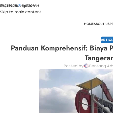
Skip to navigation
FACEBOOK
INSTAGRAM
Skip to main content
HOME
ABOUT US
P
ARTICL
Panduan Komprehensif: Biaya P
Tangeran
Posted by
Bentang Adv