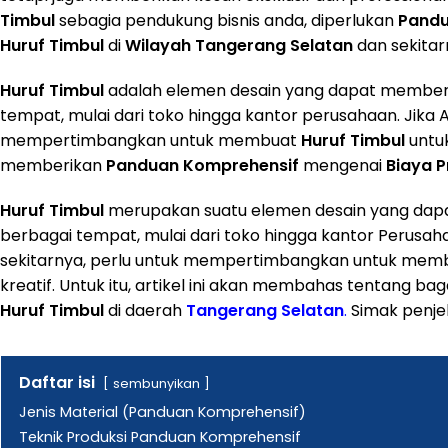
Timbul
sebagia pendukung bisnis anda, diperlukan
Pandu
Huruf Timbul
di
Wilayah
Tangerang Selatan
dan sekitar
Huruf Timbul
adalah elemen desain yang dapat memberik
tempat, mulai dari toko hingga kantor perusahaan. Jika
mempertimbangkan untuk membuat
Huruf Timbul
untuk
memberikan
Panduan Komprehensif
mengenai
Biaya
P
Huruf Timbul
merupakan suatu elemen desain yang dapa
berbagai tempat, mulai dari toko hingga kantor Perusah
sekitarnya, perlu untuk mempertimbangkan untuk me
kreatif. Untuk itu, artikel ini akan membahas tentang b
Huruf Timbul
di daerah
Tangerang Selatan
.
Simak penjel
Daftar isi
sembunyikan
Jenis Material (Panduan Komprehensif)
Teknik Produksi Panduan Komprehensif