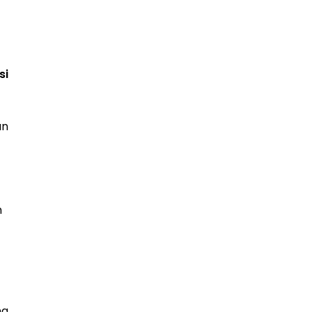
si
an
n
ng