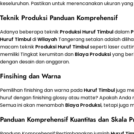
keseluruhan. Pastikan untuk merencanakan ukuran yang 
Teknik
Produksi Panduan Komprehensif
Adanya beberapa teknik
Produksi
Huruf Timbul
dalam
P
Huruf Timbul
di
Wilayah
Tangerang setalan adalah dilihat
macam teknik
Produksi
Huruf Timbul
seperti laser cutti
memiliki Tingkat kerumitan dan
Biaya
Produksi
yang berb
dengan desain dan anggaran.
Finsihing dan Warna
Pemilihan finishing dan warna pada
Huruf Timbul
juga m
huruf dengan finishing glossy atau matte? Apakah An
Semua ini akan menambah
Biaya
Produksi
, tetapi juga
Panduan Komprehensif Kuantitas dan Skala
P
Panduan Komprehensif:Pertimbangkan jumlah
Huruf Tim