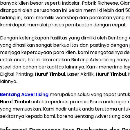
banyak klien besar seperti Indosiar, Pabrik Richeese, Gia
ditangani oleh perusahaan ini. Selain memiliki lebih d
bidang ini, kami memiliki workshop dan peralatan yan
kami dapat memulai proses pembuatan dengan cepat.
Dengan kelengkapan fasilitas yang dimiliki oleh Bentan
yang dihasilkan sangat berkualitas dan pastinya dengan
menjaga kepercayaan para klien, kami mengatasinya deng
untuk anda, hal ini dikarenakan Bintang Advertising han
steel dan bahan berkualitas lainnnya. Kami menerima laya
Digital Printing,
Huruf Timbul
, Laser Akrilik,
Huruf Timbul
,
lainnya.
Bentang Advertising
merupakan solusi yang tepat unt
Huruf Timbul
untuk keperluan promosi Bisnis anda agar
yang memuaskan. Kami hadir untuk anda terutama untu
sekitarnya kepada kami, karena Bentang Advertising aka
Informasi Pemesanan Jasa Pembuatan dan Pe