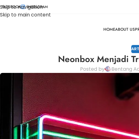
Skip to navigation
FACEBOOK
INSTAGRAM
Skip to main content
HOME
ABOUT US
P
ART
Neonbox Menjadi Tr
Posted by
Bentang Ad