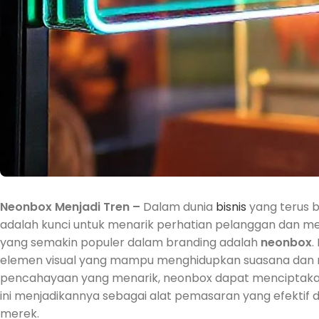
Neonbox Menjadi Tren –
Dalam dunia
bisnis
yang terus 
adalah kunci untuk menarik perhatian pelanggan dan mem
yang semakin populer dalam branding adalah
neonbox
.
elemen visual yang mampu menghidupkan suasana dan m
pencahayaan yang menarik, neonbox dapat menciptakan
ini menjadikannya sebagai alat pemasaran yang efektif
merek.