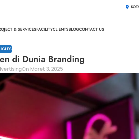
KOT
ROJECT & SERVICES
FACILITY
CLIENTS
BLOG
CONTACT US
ICLES
en di Dunia Branding
vertising
On Maret 3, 2025