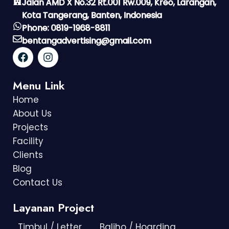
Jalan AMD X No.32 Rt.001 Rw.009, Kreo, Larangan,
Kota Tangerang, Banten, Indonesia
Phone: 0819-1968-8811
bentangadvertising@gmail.com
Menu Link
Home
About Us
Projects
Facility
Clients
Blog
Contact Us
Layanan Project
Timbul / Letter
Baliho / Hoarding