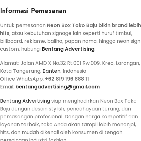
Informasi Pemesanan
Untuk pemesanan
Neon Box Toko Baju bikin brand lebih
hits
, atau kebutuhan signage lain seperti huruf timbul,
billboard, reklame, baliho, papan nama, hingga neon sign
custom, hubungi
Bentang Advertising
.
Alamat: Jalan AMD X No.32 Rt.001 Rw.009, Kreo, Larangan,
Kota Tangerang,
Banten
, Indonesia
Office WhatsApp:
+62 819 196 888 11
Email:
bentangadvertising@gmail.com
Bentang Advertising
siap menghadirkan Neon Box Toko
Baju dengan desain stylish, pencahayaan terang, dan
pemasangan profesional. Dengan harga kompetitif dan
layanan terbaik, toko Anda akan tampil lebih menonjol,
hits, dan mudah dikenali oleh konsumen di tengah
persaingan industri fashion.