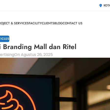
KOT
ROJECT & SERVICES
FACILITY
CLIENTS
BLOG
CONTACT US
ICLES
 Branding Mall dan Ritel
rtising
On Agustus 26, 2025