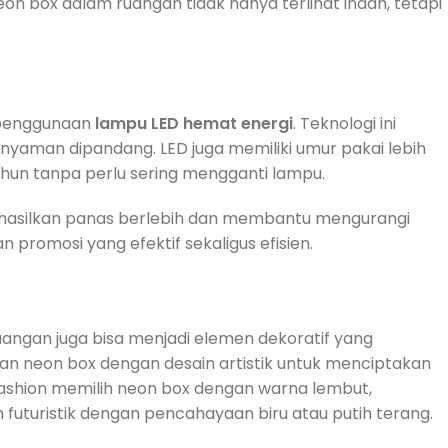
eon box dalam ruangan tidak hanya terlihat indah, tetapi
 penggunaan
lampu LED hemat energi
. Teknologi ini
yaman dipandang. LED juga memiliki umur pakai lebih
hun tanpa perlu sering mengganti lampu.
enghasilkan panas berlebih dan membantu mengurangi
n promosi yang efektif sekaligus efisien.
angan juga bisa menjadi elemen dekoratif yang
n neon box dengan desain artistik untuk menciptakan
 fashion memilih neon box dengan warna lembut,
uturistik dengan pencahayaan biru atau putih terang.