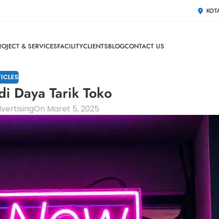
KOT
ROJECT & SERVICES
FACILITY
CLIENTS
BLOG
CONTACT US
ICLES
i Daya Tarik Toko
vertising
On Maret 5, 2025