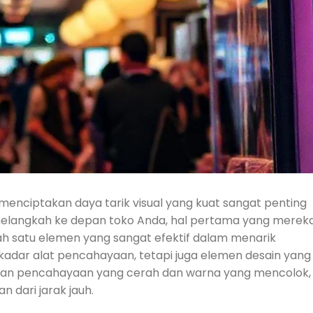
 menciptakan daya tarik visual yang kuat sangat penting
melangkah ke depan toko Anda, hal pertama yang merek
ah satu elemen yang sangat efektif dalam menarik
adar alat pencahayaan, tetapi juga elemen desain yang
ngan pencahayaan yang cerah dan warna yang mencolok,
dari jarak jauh.