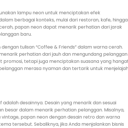
unakan lampu neon untuk menciptakan efek
am berbagai konteks, mulai dari restoran, kafe, hingga
 cerah, papan neon dapat menarik perhatian dari jarak
elanggan baru.
ngan tulisan “Coffee & Friends” dalam warna cerah.
, menarik perhatian dari jauh dan mengundang pelanggan
at promosi, tetapi juga menciptakan suasana yang hanga
 pelanggan merasa nyaman dan tertarik untuk menjelajah
f adalah desainnya. Desain yang menarik dan sesuai
 besar dalam menarik perhatian pelanggan. Misalnya,
a vintage, papan neon dengan desain retro dan warna
ma tersebut. Sebaliknya, jika Anda menjalankan bisnis