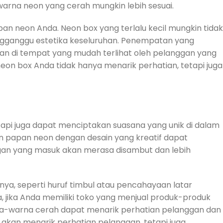
warna neon yang cerah mungkin lebih sesuai.
n neon Anda. Neon box yang terlalu kecil mungkin tidak
mengganggu estetika keseluruhan. Penempatan yang
kkan di tempat yang mudah terlihat oleh pelanggan yang
on box Anda tidak hanya menarik perhatian, tetapi juga
etapi juga dapat menciptakan suasana yang unik di dalam
n papan neon dengan desain yang kreatif dapat
an yang masuk akan merasa disambut dan lebih
nnya, seperti huruf timbul atau pencahayaan latar
a, jika Anda memiliki toko yang menjual produk-produk
na-warna cerah dapat menarik perhatian pelanggan dan
akan menarik perhatian pelanggan, tetapi juga