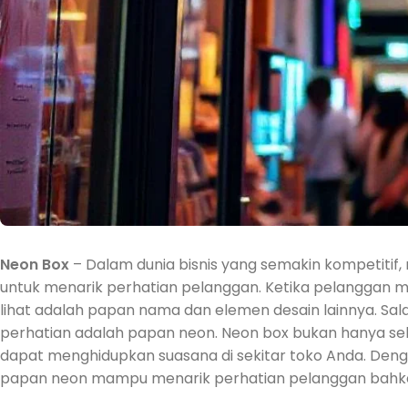
Neon Box
– Dalam dunia bisnis yang semakin kompetitif,
untuk menarik perhatian pelanggan. Ketika pelanggan 
lihat adalah papan nama dan elemen desain lainnya. Sal
perhatian adalah papan neon. Neon box bukan hanya sek
dapat menghidupkan suasana di sekitar toko Anda. De
papan neon mampu menarik perhatian pelanggan bahkan 