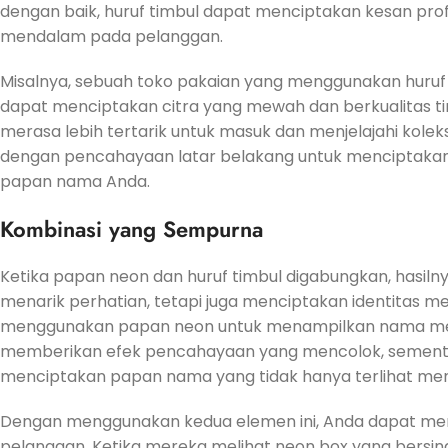
dengan baik, huruf timbul dapat menciptakan kesan pr
mendalam pada pelanggan.
Misalnya, sebuah toko pakaian yang menggunakan huruf t
dapat menciptakan citra yang mewah dan berkualitas t
merasa lebih tertarik untuk masuk dan menjelajahi kolek
dengan pencahayaan latar belakang untuk menciptakan 
papan nama Anda.
Kombinasi yang Sempurna
Ketika papan neon dan huruf timbul digabungkan, hasiln
menarik perhatian, tetapi juga menciptakan identitas 
menggunakan papan neon untuk menampilkan nama mere
memberikan efek pencahayaan yang mencolok, sementar
menciptakan papan nama yang tidak hanya terlihat menar
Dengan menggunakan kedua elemen ini, Anda dapat men
pelanggan. Ketika mereka melihat neon box yang bersin