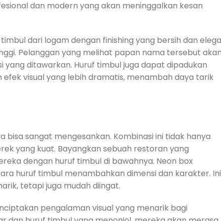
ofesional dan modern yang akan meninggalkan kesan
imbul dari logam dengan finishing yang bersih dan eleg
inggi. Pelanggan yang melihat papan nama tersebut aka
si yang ditawarkan. Huruf timbul juga dapat dipadukan
efek visual yang lebih dramatis, menambah daya tarik
ya bisa sangat mengesankan. Kombinasi ini tidak hanya
merek yang kuat. Bayangkan sebuah restoran yang
ka dengan huruf timbul di bawahnya. Neon box
a huruf timbul menambahkan dimensi dan karakter. Ini
ik, tetapi juga mudah diingat.
ciptakan pengalaman visual yang menarik bagi
ar dan huruf timbul yang menonjol, mereka akan merasa