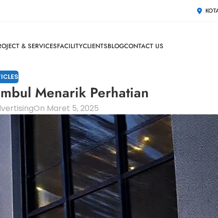
KOT
ROJECT & SERVICES
FACILITY
CLIENTS
BLOG
CONTACT US
ICLES
mbul Menarik Perhatian
vertising
On Maret 5, 2025