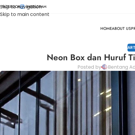
Skip to navigation
FACEBOOK
INSTAGRAM
Skip to main content
HOME
ABOUT US
P
ART
Neon Box dan Huruf Ti
Posted by
Bentang Ad