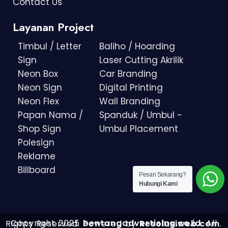
Contact Us
Layanan Project
Timbul / Letter
Baliho / Hoarding
Sign
Laser Cutting Akrilik
Neon Box
Car Branding
Neon Sign
Digital Printing
Neon Flex
Wall Branding
Papan Nama /
Spanduk / Umbul -
Shop Sign
Umbul Placement
Polesign
Reklame
Billboard
Pesan Sekarang?
Hubungi Kami
Copyright 2025
bentangadvertising.co.id
. All Rights Reserved.
Powered by
Resolusiweb.com
.