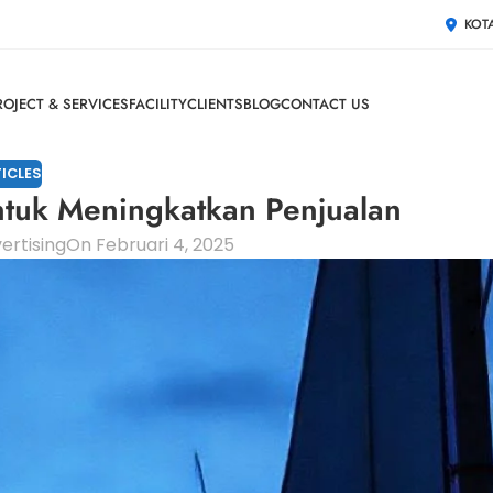
KOT
ROJECT & SERVICES
FACILITY
CLIENTS
BLOG
CONTACT US
ICLES
uk Meningkatkan Penjualan
ertising
On Februari 4, 2025