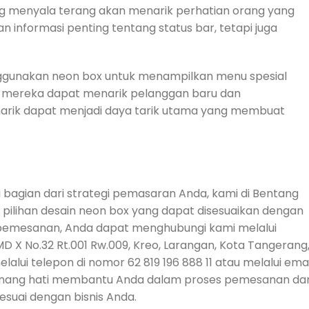
g menyala terang akan menarik perhatian orang yang
n informasi penting tentang status bar, tetapi juga
ggunakan neon box untuk menampilkan menu spesial
 mereka dapat menarik pelanggan baru dan
narik dapat menjadi daya tarik utama yang membuat
 bagian dari strategi pemasaran Anda, kami di Bentang
pilihan desain neon box yang dapat disesuaikan dengan
 pemesanan, Anda dapat menghubungi kami melalui
MD X No.32 Rt.001 Rw.009, Kreo, Larangan, Kota Tangerang
lui telepon di nomor 62 819 196 888 11 atau melalui emai
senang hati membantu Anda dalam proses pemesanan da
suai dengan bisnis Anda.