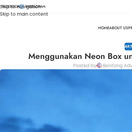
Skip to navigation
FACEBOOK
INSTAGRAM
Skip to main content
HOME
ABOUT US
P
ART
Menggunakan Neon Box unt
Posted by
Bentang Adv