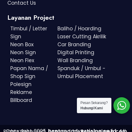
Contact Us
Layanan Project
Timbul / Letter
Baliho / Hoarding
Sign
Laser Cutting Akrilik
Neon Box
Car Branding
Neon Sign
Digital Printing
Neon Flex
Wall Branding
Papan Nama /
Spanduk / Umbul -
Shop Sign
Umbul Placement
Polesign
Reklame
Billboard
Pesan Sekarang?
Hubungi Kami
Copyright 2025
bentangadvertising.co.id
. All Rights Reserved.
Powered by
Resolusiweb.com
.