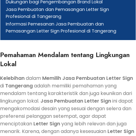
Dukungan bagi Pengembangan Brand Lokal
Jasa Pembuatan dan Pemasangan Letter Sign
Profesional di Tangerang
Informasi Pemesanan Jasa Pembuatan dan
Pemasangan Letter Sign Profesional di Tangerang
Pemahaman Mendalam tentang Lingkungan
Lokal
Kelebihan
dalam
Memilih
Jasa
Pembuatan
Letter Sign
di
Tangerang
adalah memiliki pemahaman yang
mendalam tentang karakteristik dan juga keunikan dari
lingkungan lokal.
Jasa
Pembuatan
Letter Sign
ini dapat
mengakomodasi desain yang sesuai dengan selera dan
preferensi pelanggan setempat, agar dapat
menciptakan
Letter Sign
yang lebih relevan dan juga
menarik. Karena, dengan adanya kesesuaian
Letter Sign