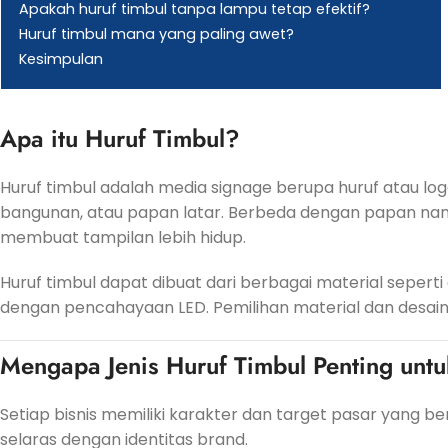
Apakah huruf timbul tanpa lampu tetap efektif?
Huruf timbul mana yang paling awet?
Kesimpulan
Apa itu Huruf Timbul?
Huruf timbul adalah media signage berupa huruf atau log
bangunan, atau papan latar. Berbeda dengan papan na
membuat tampilan lebih hidup.
Huruf timbul dapat dibuat dari berbagai material seperti ak
dengan pencahayaan LED. Pemilihan material dan desain
Mengapa Jenis Huruf Timbul Penting unt
Setiap bisnis memiliki karakter dan target pasar yang ber
selaras dengan identitas brand.