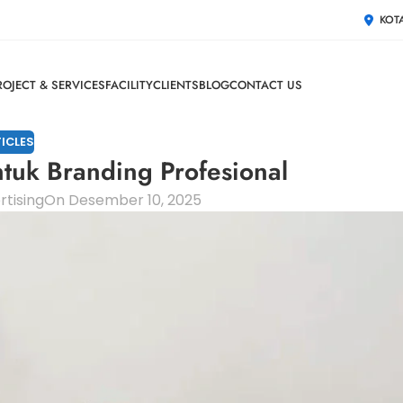
KOT
ROJECT & SERVICES
FACILITY
CLIENTS
BLOG
CONTACT US
ICLES
ntuk Branding Profesional
tising
On Desember 10, 2025