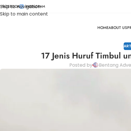
Skip to navigation
FACEBOOK
INSTAGRAM
Skip to main content
HOME
ABOUT US
P
ART
17 Jenis Huruf Timbul u
Posted by
Bentang Adver