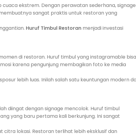
adap cuaca ekstrem. Dengan perawatan sederhana, signage
i membuatnya sangat praktis untuk restoran yang
enggantian.
Huruf Timbul Restoran
menjadi investasi
momen di restoran. Huruf timbul yang instagramable bis
promosi karena pengunjung membagikan foto ke media
sur lebih luas. Inilah salah satu keuntungan modern da
udah diingat dengan signage mencolok. Huruf timbul
ang yang baru pertama kali berkunjung. Ini sangat
tra lokasi. Restoran terlihat lebih eksklusif dan