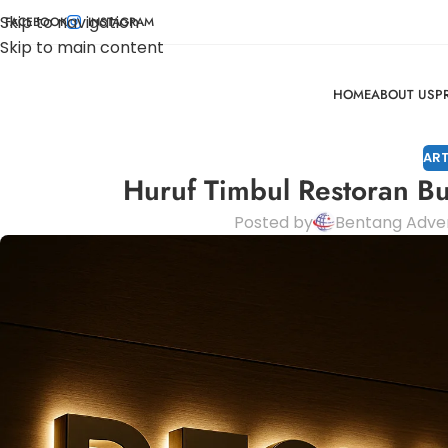
Skip to navigation
FACEBOOK
INSTAGRAM
Skip to main content
HOME
ABOUT US
P
ART
Huruf Timbul Restoran Bu
Posted by
Bentang Adver