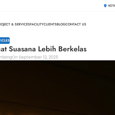
KOT
ROJECT & SERVICES
FACILITY
CLIENTS
BLOG
CONTACT US
ICLES
at Suasana Lebih Berkelas
tising
On September 12, 2025