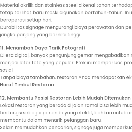
Material akrilik dan stainless steel dikenal tahan terh
tetap terlihat baru meski digunakan bertahun-tahun. In
beroperasi setiap hari.
Durabilitas signage mengurangi biaya perawatan dan p
jangka panjang yang bernilai tinggi.
11. Menambah Daya Tarik Fotografi
Di era digital, banyak pengunjung gemar mengabadikan 
menjadi latar foto yang populer. Efek ini memperluas 
sosial.
Tanpa biaya tambahan, restoran Anda mendapatkan ekspo
Huruf Timbul Restoran
.
12. Membantu Posisi Restoran Lebih Mudah Ditemukan
Lokasi restoran yang berada di jalan ramai bisa lebih m
berfungsi sebagai penanda yang efektif, bahkan untuk or
membantu dalam menarik pelanggan baru.
Selain memudahkan pencarian, signage juga memperkuat ci