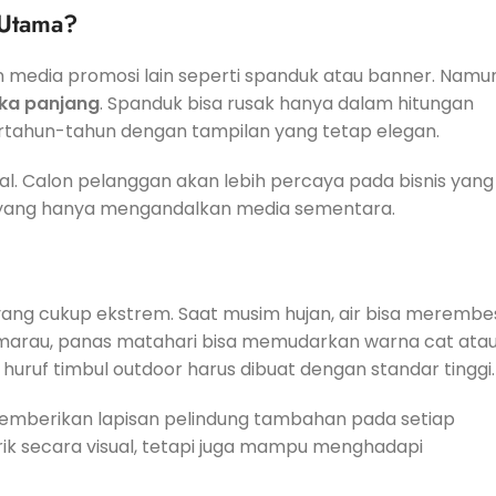
 Utama?
edia promosi lain seperti spanduk atau banner. Namun
gka panjang
. Spanduk bisa rusak hanya dalam hitungan
ertahun-tahun dengan tampilan yang tetap elegan.
nal. Calon pelanggan akan lebih percaya pada bisnis yang
 yang hanya mengandalkan media sementara.
 yang cukup ekstrem. Saat musim hujan, air bisa merembe
emarau, panas matahari bisa memudarkan warna cat ata
uruf timbul outdoor harus dibuat dengan standar tinggi.
emberikan lapisan pelindung tambahan pada setiap
rik secara visual, tetapi juga mampu menghadapi