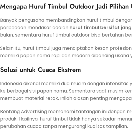
Mengapa Huruf Timbul Outdoor Jadi Pilihan
Banyak pengusaha membandingkan huruf timbul dengan m
perbedaan mendasar adalah
huruf timbul bersifat jan
bulan, sementara huruf timbul outdoor bisa bertahan b
Selain itu, huruf timbul juga menciptakan kesan profesio
memiliki papan nama rapi dan modern dibanding usaha
Solusi untuk Cuaca Ekstrem
Indonesia dikenal memiliki dua musim dengan intensitas
ke berbagai sisi papan nama. Sementara saat musim k
membuat material retak. Inilah alasan penting mengapa h
Bentang Advertising memahami tantangan ini dengan m
produk. Hasilnya, huruf timbul tidak hanya sekadar mena
perubahan cuaca tanpa mengurangi kualitas tampilan.