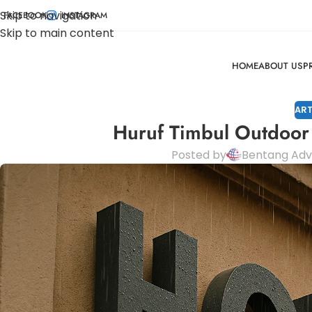
Skip to navigation
FACEBOOK
INSTAGRAM
Skip to main content
HOME
ABOUT US
P
ART
Huruf Timbul Outdoor
Posted by
Bentang Adve