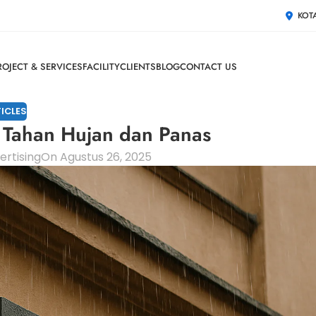
KOT
ROJECT & SERVICES
FACILITY
CLIENTS
BLOG
CONTACT US
ICLES
 Tahan Hujan dan Panas
rtising
On Agustus 26, 2025