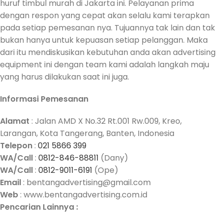
huruf timbul murah di Jakarta ini. Pelayanan prima
dengan respon yang cepat akan selalu kami terapkan
pada setiap pemesanan nya. Tujuannya tak lain dan tak
bukan hanya untuk kepuasan setiap pelanggan. Maka
dari itu mendiskusikan kebutuhan anda akan advertising
equipment ini dengan team kami adalah langkah maju
yang harus dilakukan saat ini juga.
Informasi Pemesanan
Alamat
: Jalan AMD X No.32 Rt.001 Rw.009, Kreo,
Larangan, Kota Tangerang, Banten, Indonesia
Telepon
:
021 5866 399
WA/Call
:
0812-846-88811
(Dany)
WA/Call
:
0812-9011-6191
(Ope)
Email
: bentangadvertising@gmail.com
Web
: www.bentangadvertising.com.id
Pencarian Lainnya :