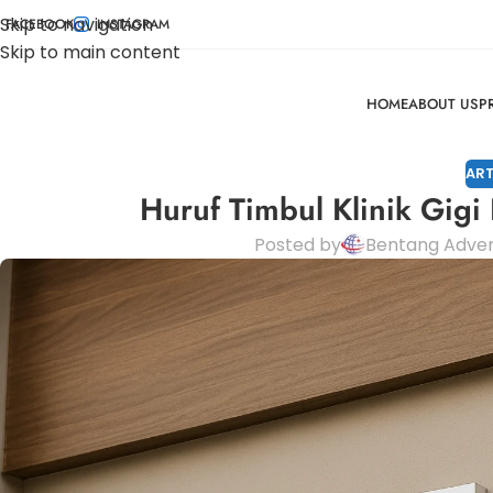
Skip to navigation
FACEBOOK
INSTAGRAM
Skip to main content
HOME
ABOUT US
P
ART
Huruf Timbul Klinik Gigi
Posted by
Bentang Adver