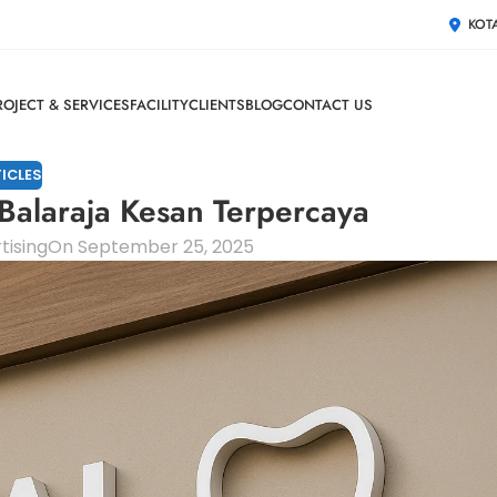
KOT
ROJECT & SERVICES
FACILITY
CLIENTS
BLOG
CONTACT US
ICLES
 Balaraja Kesan Terpercaya
tising
On September 25, 2025