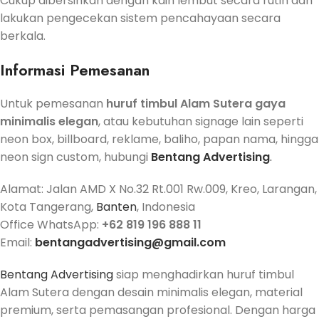
Cukup dibersihkan dengan kain lembut secara rutin dan
lakukan pengecekan sistem pencahayaan secara
berkala.
Informasi Pemesanan
Untuk pemesanan
huruf timbul Alam Sutera gaya
minimalis elegan
, atau kebutuhan signage lain seperti
neon box, billboard, reklame, baliho, papan nama, hingga
neon sign custom, hubungi
Bentang Advertising
.
Alamat: Jalan AMD X No.32 Rt.001 Rw.009, Kreo, Larangan,
Kota Tangerang,
Banten
, Indonesia
Office WhatsApp:
+62 819 196 888 11
Email:
bentangadvertising@gmail.com
Bentang Advertising
siap menghadirkan huruf timbul
Alam Sutera dengan desain minimalis elegan, material
premium, serta pemasangan profesional. Dengan harga