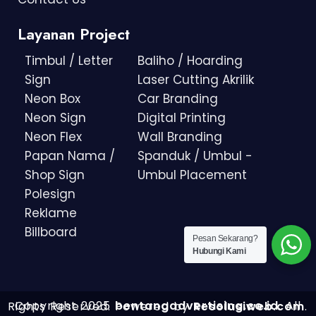
Layanan Project
Timbul / Letter
Baliho / Hoarding
Sign
Laser Cutting Akrilik
Neon Box
Car Branding
Neon Sign
Digital Printing
Neon Flex
Wall Branding
Papan Nama /
Spanduk / Umbul -
Shop Sign
Umbul Placement
Polesign
Reklame
Billboard
Pesan Sekarang?
Hubungi Kami
Copyright 2025
bentangadvertising.co.id
. All Rights Reserved.
Powered by
Resolusiweb.com
.