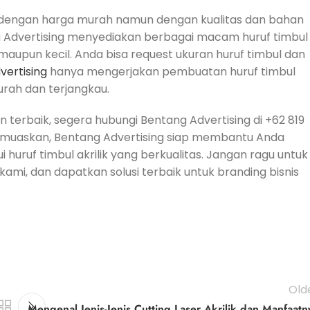
 dengan harga murah namun dengan kualitas dan bahan
ng Advertising menyediakan berbagai macam huruf timbul
maupun kecil. Anda bisa request ukuran huruf timbul dan
vertising
hanya mengerjakan pembuatan huruf timbul
rah dan terjangkau.
 terbaik, segera hubungi Bentang Advertising di +62 819
 memuaskan, Bentang Advertising siap membantu Anda
i huruf timbul akrilik yang berkualitas. Jangan ragu untuk
ami, dan dapatkan solusi terbaik untuk branding bisnis
Old
Mengenal Jenis-Jenis Cutting Laser Akrilik dan Manfaatn