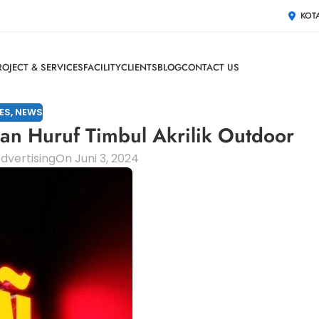
KOT
ROJECT & SERVICES
FACILITY
CLIENTS
BLOG
CONTACT US
ES
,
NEWS
n Huruf Timbul Akrilik Outdoor
dvertising
On Juni 3, 2024