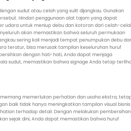
 dengan sudut atau celah yang sulit dijangkau. Gunakan
ersebut. Hindari penggunaan alat tajam yang dapat
wer udara untuk meniup debu dan kotoran dari celah-cela
 menyeluruh akan memastikan bahwa seluruh permukaan
dijangkau sering kali menjadi tempat penumpukan debu da
cara teratur, bisa merusak tampilan keseluruhan huruf
ersihkan dengan hati-hati, Anda dapat menjaga
segala sudut, memastikan bahwa signage Anda tetap terlih
r memang memerlukan perhatian dan usaha ekstra, tetap
an baik tidak hanya meningkatkan tampilan visual bisnis
rhatian terhadap detail. Dengan melakukan pembersihan
sakan sejak dini, Anda dapat memastikan bahwa huruf