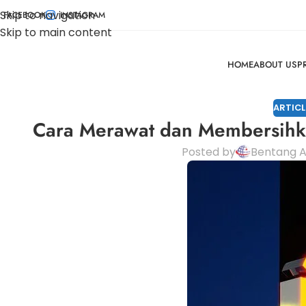
Skip to navigation
FACEBOOK
INSTAGRAM
Skip to main content
HOME
ABOUT US
P
ARTICL
Cara Merawat dan Membersihka
Posted by
Bentang A