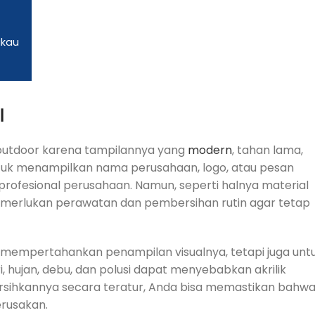
gkau
l
ge outdoor karena tampilannya yang
modern
, tahan lama,
ntuk menampilkan nama perusahaan, logo, atau pesan
profesional perusahaan. Namun, seperti halnya material
k memerlukan perawatan dan pembersihan rutin agar tetap
uk mempertahankan penampilan visualnya, tetapi juga unt
hujan, debu, dan polusi dapat menyebabkan akrilik
sihkannya secara teratur, Anda bisa memastikan bahw
erusakan.