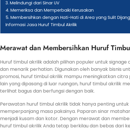
3. Melindungi dari Sinar UV
4. Memeriksa dan Memperbaiki Kerusakan
5. Membersihkan dengan Hati-Hati di Area yang Sulit Dijan
Informasi Jasa Huruf Timbul Akrilik
Merawat dan Membersihkan Huruf Timbu
Huruf timbul akrilik adalah pilihan populer untuk signa
dan menarik perhatian. Digunakan oleh banyak bisnis u
promosi, huruf timbul akrilik mampu meningkatkan citra 
lain yang dipasang di luar ruangan, huruf timbul akrili
terlihat bagus dan berfungsi dengan baik.
Perawatan huruf timbul akrilik tidak hanya penting unt
memperpanjang masa pakainya. Paparan sinar matahari, 
menjadi kusam dan kotor. Dengan merawat dan member
huruf timbul akrilik Anda tetap berkilau dan bebas dari k