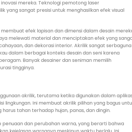
inovasi mereka. Teknologi pemotong laser
yang sangat presisi untuk menghasilkan efek visual
er membuat efek lapisan dan dimensi dalam desain merek
aya melewati material dan menciptakan efek yang sang
ahayaan, dan dekorasi interior. Akrilik sangat serbaguna
kau dalam berbagai konteks desain dan seni karena
 beragam. Banyak desainer dan seniman memilih
rasi tingginya.
unaan akrilik, terutama ketika digunakan dalam aplikas
lingkungan. Ini membuat akrilik pilihan yang bagus unt
 harus tahan terhadap hujan, panas, dan dingin.
hadap penuaan dan perubahan warna, yang berarti bahwa
an kejelasan warnanya meskipun waktu berlalu. Ini