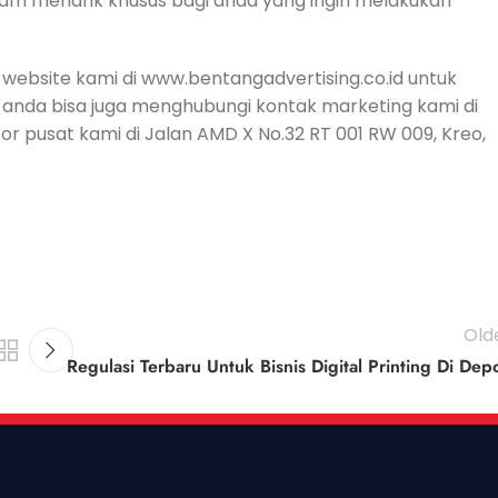
gram menarik khusus bagi anda yang ingin melakukan
 website kami di www.bentangadvertising.co.id untuk
a anda bisa juga menghubungi kontak marketing kami di
r pusat kami di Jalan AMD X No.32 RT 001 RW 009, Kreo,
Old
Regulasi Terbaru Untuk Bisnis Digital Printing Di Dep