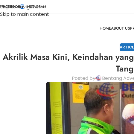
Skip to navigation
FACEBOOK
INSTAGRAM
Skip to main content
HOME
ABOUT US
P
ARTICL
Akrilik Masa Kini, Keindahan yang
Tang
Posted by
Bentang Adve