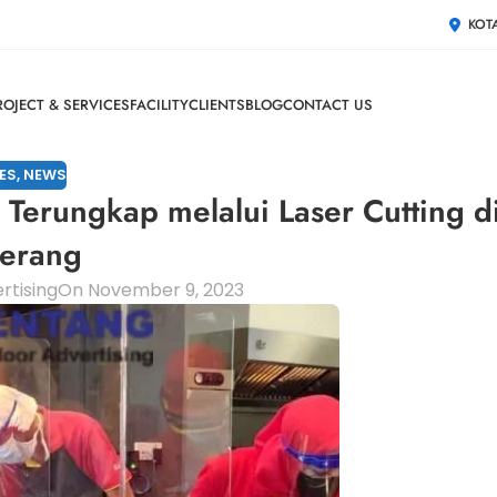
KOT
ROJECT & SERVICES
FACILITY
CLIENTS
BLOG
CONTACT US
ES
,
NEWS
 Terungkap melalui Laser Cutting d
erang
rtising
On November 9, 2023