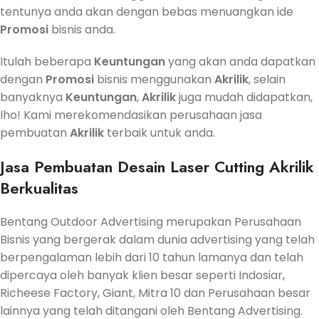
tentunya anda akan dengan bebas menuangkan ide
Promosi
bisnis anda.
Itulah beberapa
Keuntungan
yang akan anda dapatkan
dengan
Promosi
bisnis menggunakan
Akrilik
, selain
banyaknya
Keuntungan
,
Akrilik
juga mudah didapatkan,
lho! Kami merekomendasikan perusahaan jasa
pembuatan
Akrilik
terbaik untuk anda.
Jasa
Pembuatan Desain Laser Cutting Akrilik
Berkualitas
Bentang Outdoor Advertising merupakan Perusahaan
Bisnis yang bergerak dalam dunia advertising yang telah
berpengalaman lebih dari 10 tahun lamanya dan telah
dipercaya oleh banyak klien besar seperti Indosiar,
Richeese Factory, Giant, Mitra 10 dan Perusahaan besar
lainnya yang telah ditangani oleh Bentang Advertising.