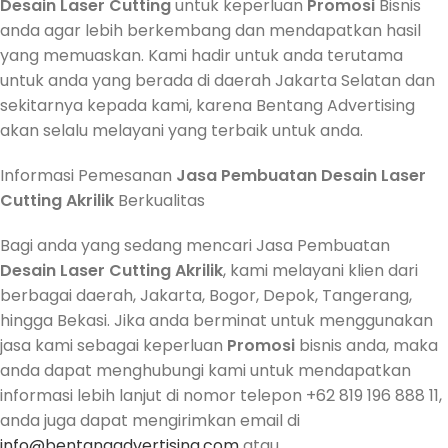
Desain
Laser
Cutting
untuk keperluan
Promosi
Bisnis
anda agar lebih berkembang dan mendapatkan hasil
yang memuaskan. Kami hadir untuk anda terutama
untuk anda yang berada di daerah Jakarta Selatan dan
sekitarnya kepada kami, karena Bentang Advertising
akan selalu melayani yang terbaik untuk anda.
Informasi Pemesanan
Jasa
Pembuatan Desain Laser
Cutting Akrilik
Berkualitas
Bagi anda yang sedang mencari Jasa Pembuatan
Desain
Laser
Cutting Akrilik
, kami melayani klien dari
berbagai daerah, Jakarta, Bogor, Depok, Tangerang,
hingga Bekasi. Jika anda berminat untuk menggunakan
jasa kami sebagai keperluan
Promosi
bisnis anda, maka
anda dapat menghubungi kami untuk mendapatkan
informasi lebih lanjut di nomor telepon +62 819 196 888 11,
anda juga dapat mengirimkan email di
info@bentangadvertising.com
atau