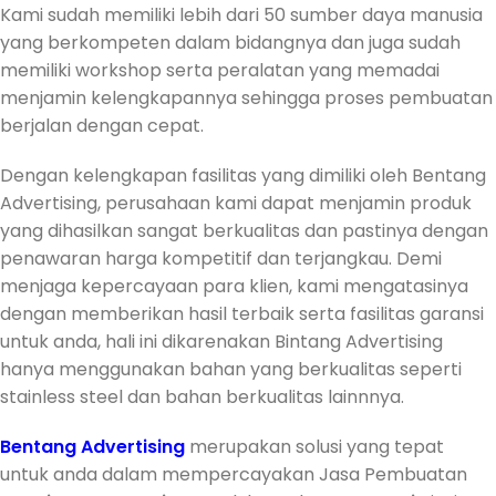
Kami sudah memiliki lebih dari 50 sumber daya manusia
yang berkompeten dalam bidangnya dan juga sudah
memiliki workshop serta peralatan yang memadai
menjamin kelengkapannya sehingga proses pembuatan
berjalan dengan cepat.
Dengan kelengkapan fasilitas yang dimiliki oleh Bentang
Advertising, perusahaan kami dapat menjamin produk
yang dihasilkan sangat berkualitas dan pastinya dengan
penawaran harga kompetitif dan terjangkau. Demi
menjaga kepercayaan para klien, kami mengatasinya
dengan memberikan hasil terbaik serta fasilitas garansi
untuk anda, hali ini dikarenakan Bintang Advertising
hanya menggunakan bahan yang berkualitas seperti
stainless steel dan bahan berkualitas lainnnya.
Bentang Advertising
merupakan solusi yang tepat
untuk anda dalam mempercayakan Jasa Pembuatan