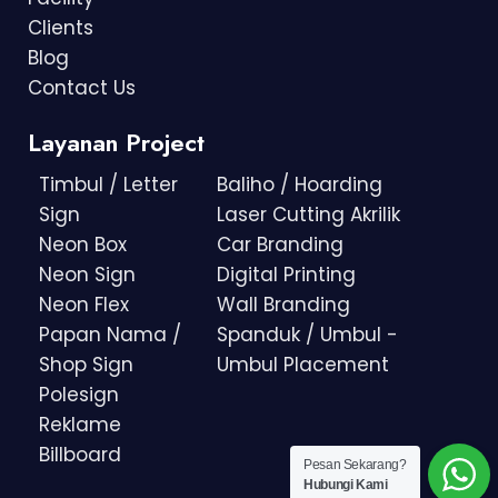
Clients
Blog
Contact Us
Layanan Project
Timbul / Letter
Baliho / Hoarding
Sign
Laser Cutting Akrilik
Neon Box
Car Branding
Neon Sign
Digital Printing
Neon Flex
Wall Branding
Papan Nama /
Spanduk / Umbul -
Shop Sign
Umbul Placement
Polesign
Reklame
Billboard
Pesan Sekarang?
Hubungi Kami