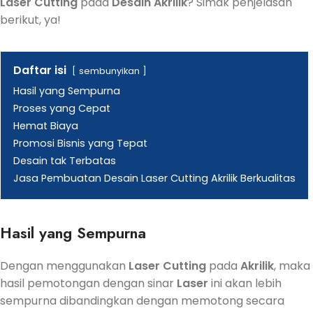
Laser
Cutting
pada
Desain
Akrilik
? Simak penjelasan
berikut, ya!
Daftar isi
sembunyikan
Hasil yang Sempurna
Proses yang Cepat
Hemat Biaya
Promosi Bisnis yang Tepat
Desain tak Terbatas
Jasa Pembuatan Desain Laser Cutting Akrilik Berkualitas
Hasil yang Sempurna
Dengan menggunakan
Laser
Cutting
pada
Akrilik
, maka
hasil pemotongan dengan sinar
Laser
ini akan lebih
sempurna dibandingkan dengan memotong secara