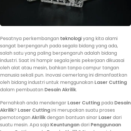
Pesatnya perkembangan
teknologi
yang kita alami
sangat berpengaruh pada segala bidang yang ada,
salah satu yang paling berpengaruh adalah bidang
industri. Saat ini hampir segala jenis pekerjaan dikuasai
oleh alat atau mesin, bahkan tanpa campur tangan
manusia sekali pun. Inovasi cemerlang ini dimanfaatkan
oleh bidang industri untuk menggunakan
Laser
Cutting
dalam pembuatan
Desain
Akrilik
.
Pernahkah anda mendengar
Laser
Cutting
pada
Desain
Akrilik
?
Laser
Cutting
ini merupakan suatu proses
pemotongan
Akrilik
dengan bantuan sinar
Laser
dari
suatu mesin. Apa saja
Keuntungan
dari
Penggunaan