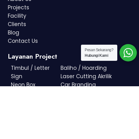
Projects
Facility
Clients
Blog
Contact Us
Pesan Sekarang?
Layanan Project
Hubungi Kami
Timbul / Letter
Baliho / Hoarding
Sign
Laser Cutting Akrilik
Neon Box
Car Branding
Neon Sign
Digital Printing
Neon Flex
Wall Branding
Papan Nama /
Spanduk / Umbul -
Shop Sign
Umbul Placement
Polesign
Reklame