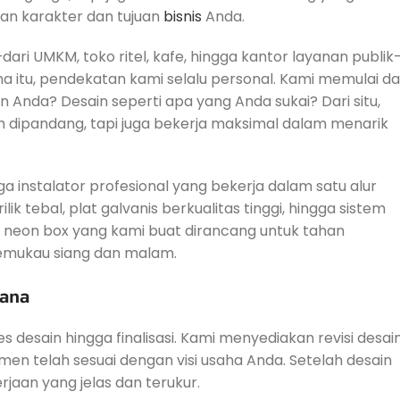
n karakter dan tujuan
bisnis
Anda.
ri UMKM, toko ritel, kafe, hingga kantor layanan publik
a itu, pendekatan kami selalu personal. Kami memulai da
Anda? Desain seperti apa yang Anda sukai? Dari situ,
 dipandang, tapi juga bekerja maksimal dalam menarik
ngga instalator profesional yang bekerja dalam satu alur
k tebal, plat galvanis berkualitas tinggi, hingga sistem
 neon box yang kami buat dirancang untuk tahan
emukau siang dan malam.
cana
s desain hingga finalisasi. Kami menyediakan revisi desai
en telah sesuai dengan visi usaha Anda. Setelah desain
jaan yang jelas dan terukur.