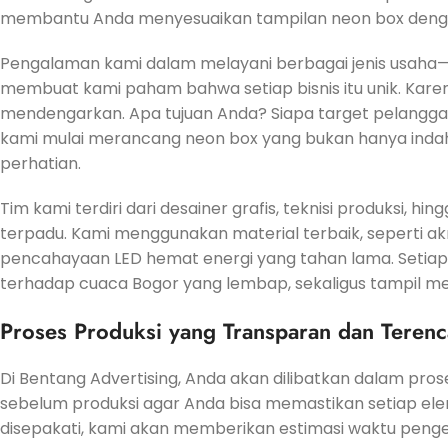
membantu Anda menyesuaikan tampilan neon box denga
Pengalaman kami dalam melayani berbagai jenis usaha—da
membuat kami paham bahwa setiap bisnis itu unik. Karen
mendengarkan. Apa tujuan Anda? Siapa target pelanggan 
kami mulai merancang neon box yang bukan hanya indah
perhatian.
Tim kami terdiri dari desainer grafis, teknisi produksi, hi
terpadu. Kami menggunakan material terbaik, seperti akrili
pencahayaan LED hemat energi yang tahan lama. Setiap
terhadap cuaca Bogor yang lembap, sekaligus tampil m
Proses Produksi yang Transparan dan Teren
Di Bentang Advertising, Anda akan dilibatkan dalam prose
sebelum produksi agar Anda bisa memastikan setiap elem
disepakati, kami akan memberikan estimasi waktu penger