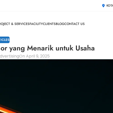
KOT
ROJECT & SERVICES
FACILITY
CLIENTS
BLOG
CONTACT US
ICLES
or yang Menarik untuk Usaha
dvertising
On April 9, 2025