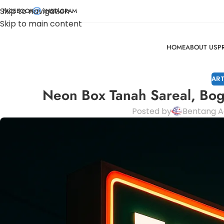
Skip to navigation
FACEBOOK
INSTAGRAM
Skip to main content
HOME
ABOUT US
P
ART
Neon Box Tanah Sareal, Bog
Posted by
Bentang A